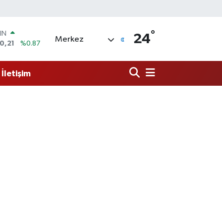
°
R
24
Merkez
36
%0.18
10
%0.32
İletişim
İN
11
%0.38
 ALTIN
.55
%0.03
00
9
%-14
IN
0,21
%0.87