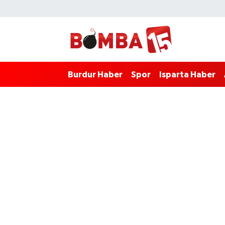
Bölge
Burdur Haber
Merkez Nöbetçi Eczaneler
Genel
Spor
Merkez Hava Durumu
Burdur Haber
Spor
Isparta Haber
Güncel
Isparta Haber
Merkez Trafik Yoğunluk Haritası
Gündem
Antalya Haber
Süper Lig Puan Durumu ve Fikstür
İlçeler
Denizli Haber
Tüm Manşetler
Isparta
Afyonkarahisar Haber
Son Dakika Haberleri
Polis Adliye
İletişim
Haber Arşivi
Siyaset