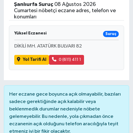
Şanlıurfa
Suruç
08 Ağustos 2026
Siyasetçi
Cumartesi nöbetçi eczane adres, telefon ve
konumları
Spor
Yüksel Eczanesi
Suruç
Tebrik
DİKİLİ MH. ATATÜRK BULVARI 82
Türkiye
Yol Tarifi Al
0 (611) 411 1
Her eczane gece boyunca açık olmayabilir, bazıları
sadece gerektiğinde açık kalabilir veya
beklenmedik durumlar nedeniyle nöbete
gelemeyebilir. Bu nedenle, yola çıkmadan önce
eczanenin açık olduğunu telefon aracılığıyla teyit
etmeniz iyi bir fikir olacaktır.