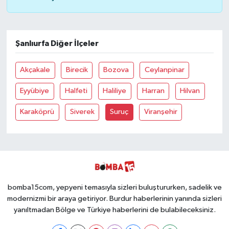
Şanlıurfa Diğer İlçeler
Akçakale
Birecik
Bozova
Ceylanpinar
Eyyübiye
Halfeti
Haliliye
Harran
Hilvan
Karaköprü
Siverek
Suruç
Viranşehir
bomba15com, yepyeni temasıyla sizleri buluştururken, sadelik ve
modernizmi bir araya getiriyor. Burdur haberlerinin yanında sizleri
yanıltmadan Bölge ve Türkiye haberlerini de bulabileceksiniz.