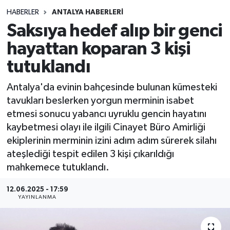
HABERLER
ANTALYA HABERLERİ
Siyasetçi
Saksıya hedef alıp bir genci
Spor
hayattan koparan 3 kişi
tutuklandı
Tebrik
Antalya'da evinin bahçesinde bulunan kümesteki
Türkiye
tavukları beslerken yorgun merminin isabet
etmesi sonucu yabancı uyruklu gencin hayatını
kaybetmesi olayı ile ilgili Cinayet Büro Amirliği
ekiplerinin merminin izini adım adım sürerek silahı
ateşlediği tespit edilen 3 kişi çıkarıldığı
mahkemece tutuklandı.
12.06.2025 - 17:59
YAYINLANMA