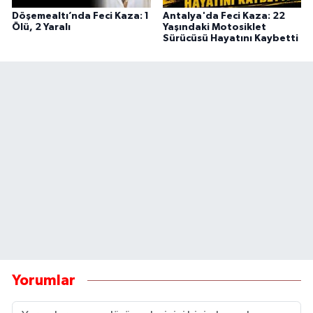
Döşemealtı’nda Feci Kaza: 1
Antalya'da Feci Kaza: 22
Ölü, 2 Yaralı
Yaşındaki Motosiklet
Sürücüsü Hayatını Kaybetti
Yorumlar