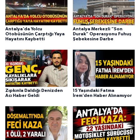
Antalya’da Yolcu
Antalya Merkezli “Son
Otobüsünün Çarptığı Yaya
Durak” Operasyonu Fuhuş
Hayatını Kaybetti
Şebekesine Darbe
Zıpkınla Daldığı Denizden
15 Yaşındaki Fatma
Acı Haber Geldi
İrem’den Haber Alınamıyor