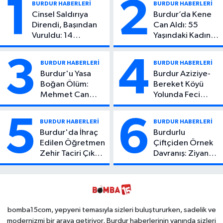
1
2
BURDUR HABERLERİ
BURDUR HABERLERİ
Cinsel Saldırıya
Burdur’da Kene
Direndi, Başından
Can Aldı: 55
Vuruldu: 14
Yaşındaki Kadın
Yaşındaki Çocuktan
Hayatını Kaybetti
Kötü Haber!
3
4
BURDUR HABERLERİ
BURDUR HABERLERİ
Burdur'u Yasa
Burdur Aziziye-
Boğan Ölüm:
Bereket Köyü
Mehmet Can
Yolunda Feci
Atıcı Genç Yaşta
Kaza: 1 Ölü, 2
Yaşamını Yitirdi
Yaralı
5
6
BURDUR HABERLERİ
BURDUR HABERLERİ
Burdur'da İhraç
Burdurlu
Edilen Öğretmen
Çiftçiden Örnek
Zehir Taciri Çıktı:
Davranış: Ziyan
Binlerce
Olmasın Diye
Kullanımlık Zehir
Ücretsiz Yaptı!
Ele Geçirildi!
İsteyen İstediği
Kadar
Toplayabilecek
bomba15com, yepyeni temasıyla sizleri buluştururken, sadelik ve
modernizmi bir araya getiriyor. Burdur haberlerinin yanında sizleri