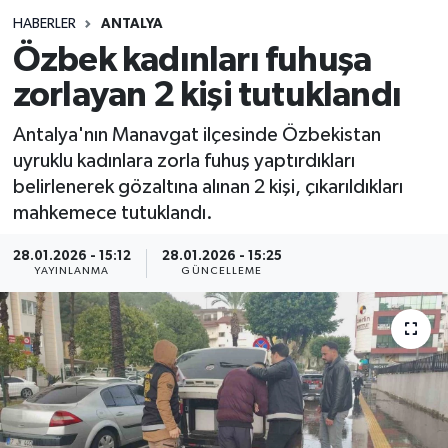
HABERLER
ANTALYA
Siyasetçi
Özbek kadınları fuhuşa
Spor
zorlayan 2 kişi tutuklandı
Antalya'nın Manavgat ilçesinde Özbekistan
Tebrik
uyruklu kadınlara zorla fuhuş yaptırdıkları
belirlenerek gözaltına alınan 2 kişi, çıkarıldıkları
Türkiye
mahkemece tutuklandı.
28.01.2026 - 15:12
28.01.2026 - 15:25
YAYINLANMA
GÜNCELLEME