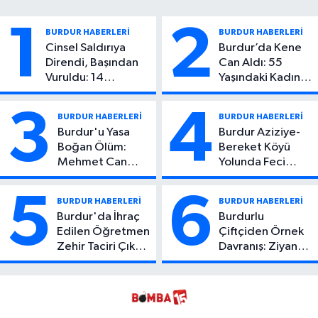
1
2
BURDUR HABERLERİ
BURDUR HABERLERİ
Cinsel Saldırıya
Burdur’da Kene
Direndi, Başından
Can Aldı: 55
Vuruldu: 14
Yaşındaki Kadın
Yaşındaki Çocuktan
Hayatını Kaybetti
Kötü Haber!
3
4
BURDUR HABERLERİ
BURDUR HABERLERİ
Burdur'u Yasa
Burdur Aziziye-
Boğan Ölüm:
Bereket Köyü
Mehmet Can
Yolunda Feci
Atıcı Genç Yaşta
Kaza: 1 Ölü, 2
Yaşamını Yitirdi
Yaralı
5
6
BURDUR HABERLERİ
BURDUR HABERLERİ
Burdur'da İhraç
Burdurlu
Edilen Öğretmen
Çiftçiden Örnek
Zehir Taciri Çıktı:
Davranış: Ziyan
Binlerce
Olmasın Diye
Kullanımlık Zehir
Ücretsiz Yaptı!
Ele Geçirildi!
İsteyen İstediği
Kadar