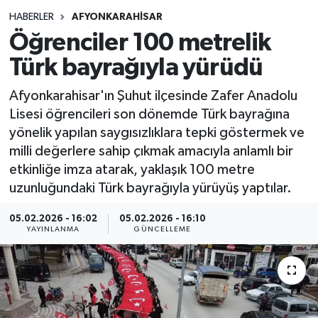
HABERLER
AFYONKARAHISAR
Siyasetçi
Öğrenciler 100 metrelik
Spor
Türk bayrağıyla yürüdü
Afyonkarahisar'ın Şuhut ilçesinde Zafer Anadolu
Tebrik
Lisesi öğrencileri son dönemde Türk bayrağına
yönelik yapılan saygısızlıklara tepki göstermek ve
Türkiye
milli değerlere sahip çıkmak amacıyla anlamlı bir
etkinliğe imza atarak, yaklaşık 100 metre
uzunluğundaki Türk bayrağıyla yürüyüş yaptılar.
05.02.2026 - 16:02
05.02.2026 - 16:10
YAYINLANMA
GÜNCELLEME