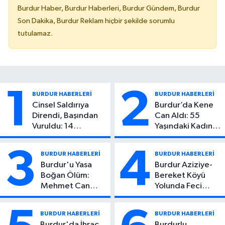
Burdur Haber, Burdur Haberleri, Burdur Gündem, Burdur
Son Dakika, Burdur Reklam hiçbir şekilde sorumlu
tutulamaz.
1
2
BURDUR HABERLERİ
BURDUR HABERLERİ
Cinsel Saldırıya
Burdur’da Kene
Direndi, Başından
Can Aldı: 55
Vuruldu: 14
Yaşındaki Kadın
Yaşındaki Çocuktan
Hayatını Kaybetti
Kötü Haber!
3
4
BURDUR HABERLERİ
BURDUR HABERLERİ
Burdur'u Yasa
Burdur Aziziye-
Boğan Ölüm:
Bereket Köyü
Mehmet Can
Yolunda Feci
Atıcı Genç Yaşta
Kaza: 1 Ölü, 2
Yaşamını Yitirdi
Yaralı
BURDUR HABERLERİ
BURDUR HABERLERİ
Burdur'da İhraç
Burdurlu