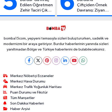
5
6
Edilen Öğretmen
Çiftçiden Örnek
Zehir Taciri Çıktı:
Davranış: Ziyan
Binlerce
Olmasın Diye
Kullanımlık Zehir
Ücretsiz Yaptı!
Ele Geçirildi!
İsteyen İstediği
Kadar
Toplayabilecek
bomba15com, yepyeni temasıyla sizleri buluştururken, sadelik ve
modernizmi bir araya getiriyor. Burdur haberlerinin yanında sizleri
yanıltmadan Bölge ve Türkiye haberlerini de bulabileceksiniz.
Merkez Nöbetçi Eczaneler
Merkez Hava Durumu
Merkez Trafik Yoğunluk Haritası
Puan Durumu ve Fikstür
Tüm Manşetler
Son Dakika Haberleri
Haber Arşivi