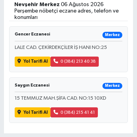
Nevşehir
Merkez
06 Ağustos 2026
Siyasetçi
Perşembe nöbetçi eczane adres, telefon ve
konumları
Spor
Gencer Eczanesi
Merkez
Tebrik
LALE CAD. ÇEKİRDEKÇİLER İŞ HANI NO:25
Türkiye
Yol Tarifi Al
0 (384) 213 40 38
Saygın Eczanesi
Merkez
15 TEMMUZ MAH.ŞİFA CAD. NO:15 10XD
Yol Tarifi Al
0 (384) 215 41 41