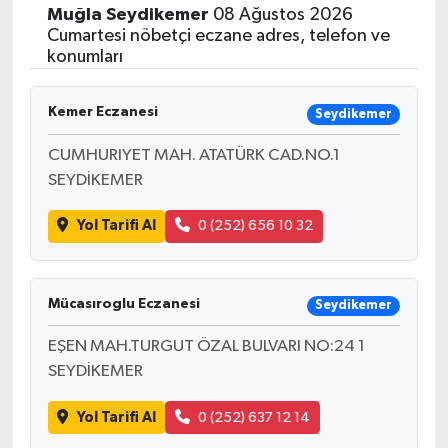
Muğla
Seydikemer
08 Ağustos 2026
Siyasetçi
Cumartesi nöbetçi eczane adres, telefon ve
konumları
Spor
Kemer Eczanesi
Seydikemer
Tebrik
CUMHURIYET MAH. ATATÜRK CAD.NO.1
SEYDİKEMER
Türkiye
Yol Tarifi Al
0 (252) 656 10 32
Mücasıroglu Eczanesi
Seydikemer
EŞEN MAH.TURGUT ÖZAL BULVARI NO:24 1
SEYDİKEMER
Yol Tarifi Al
0 (252) 637 12 14