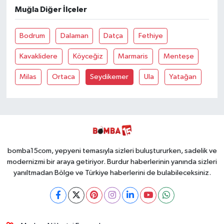
Muğla Diğer İlçeler
Bodrum
Dalaman
Datça
Fethiye
Kavaklidere
Köyceğiz
Marmaris
Menteşe
Milas
Ortaca
Seydikemer
Ula
Yatağan
bomba15com, yepyeni temasıyla sizleri buluştururken, sadelik ve
modernizmi bir araya getiriyor. Burdur haberlerinin yanında sizleri
yanıltmadan Bölge ve Türkiye haberlerini de bulabileceksiniz.