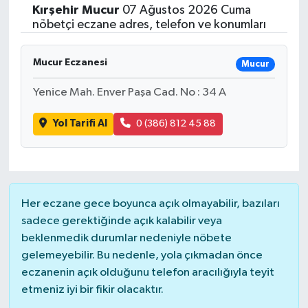
Kırşehir
Mucur
07 Ağustos 2026 Cuma
Siyasetçi
nöbetçi eczane adres, telefon ve konumları
Spor
Mucur Eczanesi
Mucur
Yenice Mah. Enver Paşa Cad. No : 34 A
Tebrik
Yol Tarifi Al
0 (386) 812 45 88
Türkiye
Her eczane gece boyunca açık olmayabilir, bazıları
sadece gerektiğinde açık kalabilir veya
beklenmedik durumlar nedeniyle nöbete
gelemeyebilir. Bu nedenle, yola çıkmadan önce
eczanenin açık olduğunu telefon aracılığıyla teyit
etmeniz iyi bir fikir olacaktır.