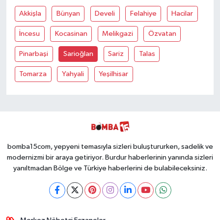
Akkişla
Bünyan
Develi
Felahiye
Hacilar
İncesu
Kocasinan
Melikgazi
Özvatan
Pinarbaşi
Sarioğlan
Sariz
Talas
Tomarza
Yahyali
Yeşilhisar
bomba15com, yepyeni temasıyla sizleri buluştururken, sadelik ve
modernizmi bir araya getiriyor. Burdur haberlerinin yanında sizleri
yanıltmadan Bölge ve Türkiye haberlerini de bulabileceksiniz.