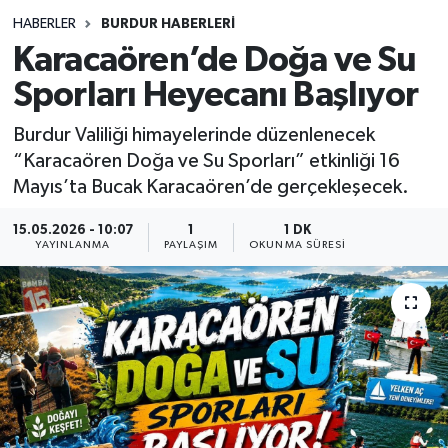
HABERLER
BURDUR HABERLERİ
Siyasetçi
Karacaören’de Doğa ve Su
Spor
Sporları Heyecanı Başlıyor
Burdur Valiliği himayelerinde düzenlenecek
Tebrik
“Karacaören Doğa ve Su Sporları” etkinliği 16
Mayıs’ta Bucak Karacaören’de gerçekleşecek.
Türkiye
15.05.2026 - 10:07
1
1 DK
YAYINLANMA
PAYLAŞIM
OKUNMA SÜRESI