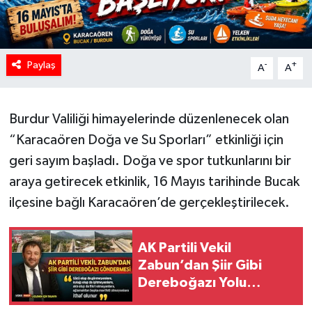
Paylaş
-
+
A
A
Burdur Valiliği himayelerinde düzenlenecek olan
“Karacaören Doğa ve Su Sporları” etkinliği için
geri sayım başladı. Doğa ve spor tutkunlarını bir
araya getirecek etkinlik, 16 Mayıs tarihinde Bucak
ilçesine bağlı Karacaören’de gerçekleştirilecek.
AK Partili Vekil
Zabun’dan Şiir Gibi
Dereboğazı Yolu
Göndermesi