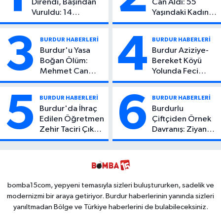
Direndi, Başından
Can Aldı: 55
Vuruldu: 14
Yaşındaki Kadın
Yaşındaki Çocuktan
Hayatını Kaybetti
Kötü Haber!
3
4
BURDUR HABERLERİ
BURDUR HABERLERİ
Burdur'u Yasa
Burdur Aziziye-
Boğan Ölüm:
Bereket Köyü
Mehmet Can
Yolunda Feci
Atıcı Genç Yaşta
Kaza: 1 Ölü, 2
Yaşamını Yitirdi
Yaralı
5
6
BURDUR HABERLERİ
BURDUR HABERLERİ
Burdur'da İhraç
Burdurlu
Edilen Öğretmen
Çiftçiden Örnek
Zehir Taciri Çıktı:
Davranış: Ziyan
Binlerce
Olmasın Diye
Kullanımlık Zehir
Ücretsiz Yaptı!
Ele Geçirildi!
İsteyen İstediği
Kadar
Toplayabilecek
bomba15com, yepyeni temasıyla sizleri buluştururken, sadelik ve
modernizmi bir araya getiriyor. Burdur haberlerinin yanında sizleri
yanıltmadan Bölge ve Türkiye haberlerini de bulabileceksiniz.