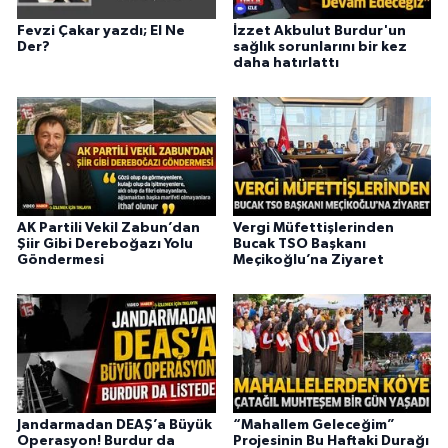
Fevzi Çakar yazdı; El Ne
İzzet Akbulut Burdur'un
Der?
sağlık sorunlarını bir kez
daha hatırlattı
AK Partili Vekil Zabun’dan
Vergi Müfettişlerinden
Şiir Gibi Dereboğazı Yolu
Bucak TSO Başkanı
Göndermesi
Meçikoğlu’na Ziyaret
Jandarmadan DEAŞ’a Büyük
“Mahallem Geleceğim”
Operasyon! Burdur da
Projesinin Bu Haftaki Durağı