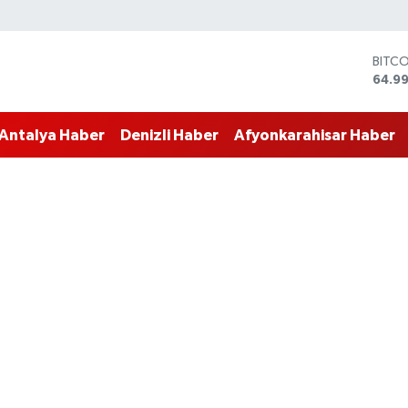
DOLA
47,7
EUR
55,2
Antalya Haber
Denizli Haber
Afyonkarahisar Haber
STERL
64,48
GRAM
6660
BİST
13.77
BITC
64.9