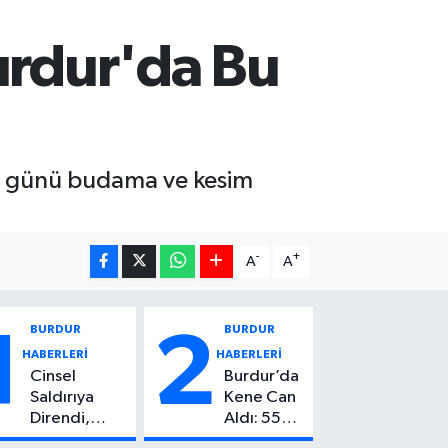
urdur'da Bu
esi günü budama ve kesim
-
+
A
A
BURDUR
BURDUR
1
2
HABERLERİ
HABERLERİ
Cinsel
Burdur’da
Saldırıya
Kene Can
Direndi,
Aldı: 55
Başından
Yaşındaki