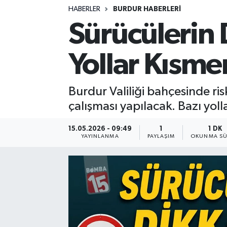
HABERLER
BURDUR HABERLERİ
Siyasetçi
Sürücülerin 
Spor
Yollar Kısme
Tebrik
Burdur Valiliği bahçesinde r
Türkiye
çalışması yapılacak. Bazı yoll
15.05.2026 - 09:49
1
1 DK
YAYINLANMA
PAYLAŞIM
OKUNMA SÜ