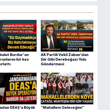
bulut Burdur'un
AK Partili Vekil Zabun’dan
runlarını bir kez
Şiir Gibi Dereboğazı Yolu
rlattı
Göndermesi
adan DEAŞ’a Büyük
“Mahallem Geleceğim”