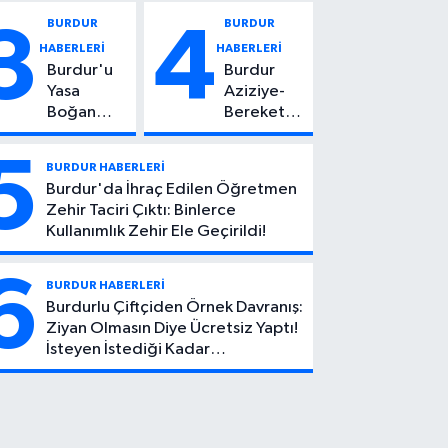
Vuruldu: 14
Kadın
BURDUR
BURDUR
3
4
Yaşındaki
Hayatını
HABERLERİ
HABERLERİ
Çocuktan
Kaybetti
Burdur'u
Burdur
Kötü Haber!
Yasa
Aziziye-
Boğan
Bereket
Ölüm:
Köyü
Mehmet
Yolunda
5
BURDUR HABERLERİ
Can Atıcı
Feci Kaza:
Burdur'da İhraç Edilen Öğretmen
Genç
1 Ölü, 2
Zehir Taciri Çıktı: Binlerce
Yaşta
Yaralı
Kullanımlık Zehir Ele Geçirildi!
Yaşamını
Yitirdi
6
BURDUR HABERLERİ
Burdurlu Çiftçiden Örnek Davranış:
Ziyan Olmasın Diye Ücretsiz Yaptı!
İsteyen İstediği Kadar
Toplayabilecek