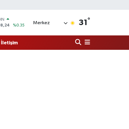
°
R
31
Merkez
436
%0.18
O
510
%0.32
İletişim
İN
11
%0.38
 ALTIN
.55
%0.03
100
9
%-14
OIN
98,24
%0.35