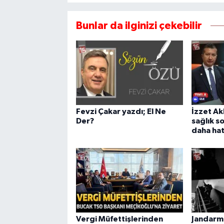
Bunlar da ilginizi çekebilir
Fevzi Çakar yazdı; El Ne
İzzet Ak
Der?
sağlık so
daha hatı
Vergi Müfettişlerinden
Jandarm