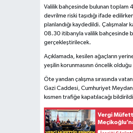
Valilik bahçesinde bulunan toplam 
devrilme riski taşıdığı ifade edilirke
planlandığı kaydedildi. Çalışmalar
08.30 itibarıyla valilik bahçesinde
gerçekleştirilecek.
Açıklamada, kesilen ağaçların yerin
yeşilin korunmasının öncelik olduğu 
Öte yandan çalışma sırasında vatand
Gazi Caddesi, Cumhuriyet Meydanı 
kısmen trafiğe kapatılacağı bildirildi
Vergi Müfet
Meçikoğlu’n