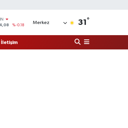
°
R
31
Merkez
36
%0.18
10
%0.32
İletişim
İN
11
%0.38
ALTIN
.55
%0.03
00
9
%-14
IN
4,08
%-0.18