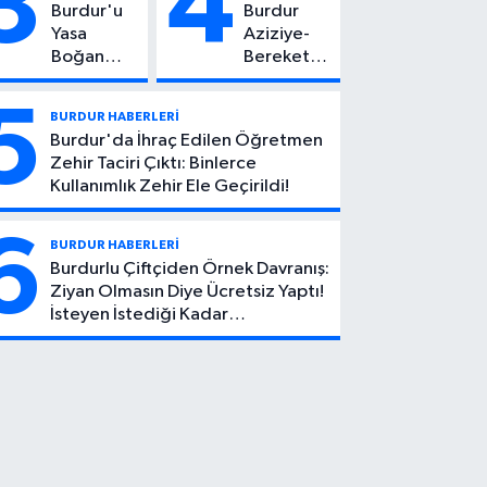
3
4
Burdur'u
Burdur
Kötü Haber!
Yasa
Aziziye-
Boğan
Bereket
Ölüm:
Köyü
Mehmet
Yolunda
5
BURDUR HABERLERİ
Can Atıcı
Feci Kaza:
Burdur'da İhraç Edilen Öğretmen
Genç
1 Ölü, 2
Zehir Taciri Çıktı: Binlerce
Yaşta
Yaralı
Kullanımlık Zehir Ele Geçirildi!
Yaşamını
Yitirdi
6
BURDUR HABERLERİ
Burdurlu Çiftçiden Örnek Davranış:
Ziyan Olmasın Diye Ücretsiz Yaptı!
İsteyen İstediği Kadar
Toplayabilecek