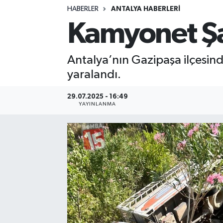
HABERLER
ANTALYA HABERLERİ
Siyasetçi
Kamyonet Şar
Spor
Antalya’nın Gazipaşa ilçesin
Tebrik
yaralandı.
Türkiye
29.07.2025 - 16:49
YAYINLANMA