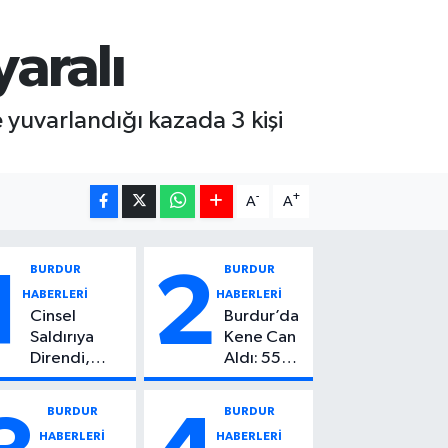
aralı
yuvarlandığı kazada 3 kişi
-
+
A
A
BURDUR
BURDUR
1
2
HABERLERİ
HABERLERİ
Cinsel
Burdur’da
Saldırıya
Kene Can
Direndi,
Aldı: 55
Başından
Yaşındaki
Vuruldu: 14
Kadın
BURDUR
BURDUR
Yaşındaki
Hayatını
HABERLERİ
HABERLERİ
Çocuktan
Kaybetti