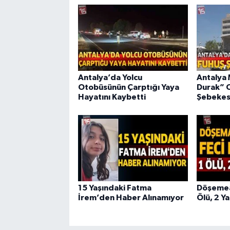
Antalya’da Yolcu
Antalya 
Otobüsünün Çarptığı Yaya
Durak” 
Hayatını Kaybetti
Şebekes
15 Yaşındaki Fatma
Döşemeal
İrem’den Haber Alınamıyor
Ölü, 2 Ya