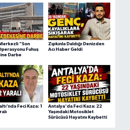
Merkezli “Son
Zıpkınla Daldığı Denizden
Operasyonu Fuhuş
Acı Haber Geldi
ine Darbe
tı’nda Feci Kaza: 1
Antalya'da Feci Kaza: 22
ralı
Yaşındaki Motosiklet
Sürücüsü Hayatını Kaybetti