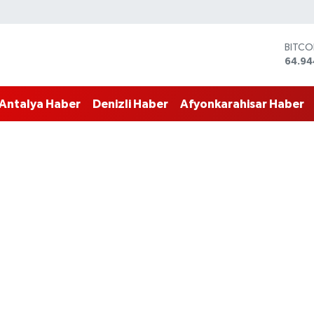
DOLA
47,74
EURO
55,25
Antalya Haber
Denizli Haber
Afyonkarahisar Haber
STERL
64,48
GRAM 
6660
BİST1
13.77
BITCO
64.94