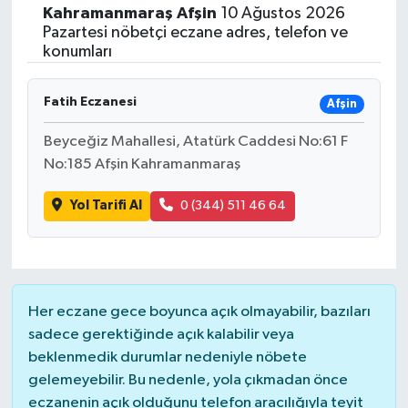
Kahramanmaraş
Afşin
10 Ağustos 2026
Siyasetçi
Pazartesi nöbetçi eczane adres, telefon ve
konumları
Spor
Fatih Eczanesi
Afşin
Tebrik
Beyceğiz Mahallesi, Atatürk Caddesi No:61 F
No:185 Afşin Kahramanmaraş
Türkiye
Yol Tarifi Al
0 (344) 511 46 64
Her eczane gece boyunca açık olmayabilir, bazıları
sadece gerektiğinde açık kalabilir veya
beklenmedik durumlar nedeniyle nöbete
gelemeyebilir. Bu nedenle, yola çıkmadan önce
eczanenin açık olduğunu telefon aracılığıyla teyit