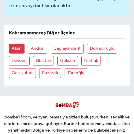
etmeniz iyi bir fikir olacaktır.
Kahramanmaraş Diğer İlçeler
Afşin
Andirin
Çağlayancerit
Dulkadiroğlu
Ekinözü
Elbistan
Göksun
Nurhak
Onikişubat
Pazarcik
Türkoğlu
bomba15com, yepyeni temasıyla sizleri buluştururken, sadelik ve
modernizmi bir araya getiriyor. Burdur haberlerinin yanında sizleri
yanıltmadan Bölge ve Türkiye haberlerini de bulabileceksiniz.