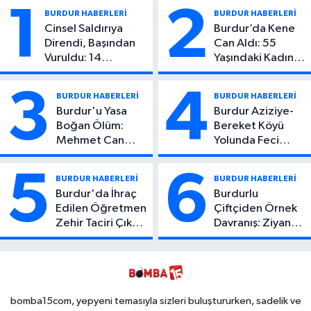
1
2
BURDUR HABERLERİ
BURDUR HABERLERİ
Cinsel Saldırıya
Burdur’da Kene
Direndi, Başından
Can Aldı: 55
Vuruldu: 14
Yaşındaki Kadın
Yaşındaki Çocuktan
Hayatını Kaybetti
Kötü Haber!
3
4
BURDUR HABERLERİ
BURDUR HABERLERİ
Burdur'u Yasa
Burdur Aziziye-
Boğan Ölüm:
Bereket Köyü
Mehmet Can
Yolunda Feci
Atıcı Genç Yaşta
Kaza: 1 Ölü, 2
Yaşamını Yitirdi
Yaralı
5
6
BURDUR HABERLERİ
BURDUR HABERLERİ
Burdur'da İhraç
Burdurlu
Edilen Öğretmen
Çiftçiden Örnek
Zehir Taciri Çıktı:
Davranış: Ziyan
Binlerce
Olmasın Diye
Kullanımlık Zehir
Ücretsiz Yaptı!
Ele Geçirildi!
İsteyen İstediği
Kadar
Toplayabilecek
bomba15com, yepyeni temasıyla sizleri buluştururken, sadelik ve