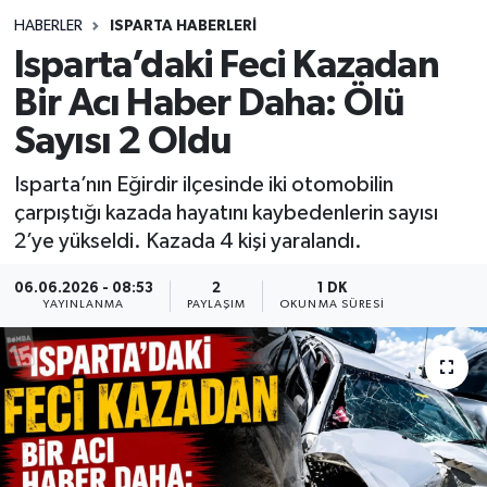
HABERLER
ISPARTA HABERLERİ
Siyasetçi
Isparta’daki Feci Kazadan
Spor
Bir Acı Haber Daha: Ölü
Sayısı 2 Oldu
Tebrik
Isparta’nın Eğirdir ilçesinde iki otomobilin
Türkiye
çarpıştığı kazada hayatını kaybedenlerin sayısı
2’ye yükseldi. Kazada 4 kişi yaralandı.
06.06.2026 - 08:53
2
1 DK
YAYINLANMA
PAYLAŞIM
OKUNMA SÜRESI