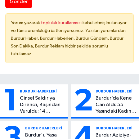
Gönder
Yorum yazarak
topluluk kurallarımızı
kabul etmiş bulunuyor
ve tüm sorumluluğu üstleniyorsunuz. Yazılan yorumlardan
Burdur Haber, Burdur Haberleri, Burdur Gündem, Burdur
Son Dakika, Burdur Reklam hiçbir şekilde sorumlu
tutulamaz.
1
2
BURDUR HABERLERİ
BURDUR HABERLERİ
Cinsel Saldırıya
Burdur’da Kene
Direndi, Başından
Can Aldı: 55
Vuruldu: 14
Yaşındaki Kadın
Yaşındaki Çocuktan
Hayatını Kaybetti
Kötü Haber!
3
4
BURDUR HABERLERİ
BURDUR HABERLERİ
Burdur'u Yasa
Burdur Aziziye-