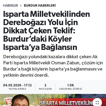
HABERLER
BURDUR HABERLERİ
Siyasetçi
Isparta Milletvekilinden
Spor
Dereboğazı Yolu İçin
Dikkat Çeken Teklif:
Tebrik
Burdur’daki Köyler
Türkiye
Isparta’ya Bağlansın
Dereboğazı yolundaki kazalara dikkat çeken Ak
Parti Isparta Milletvekili Osman Zabun, çözüm için
Burdur’a bağlı köylerin Isparta’ya bağlanmasını ve
yetkinin devrini önerdi.
04.05.2026 - 17:12
2
1 DK
YAYINLANMA
PAYLAŞIM
OKUNMA SÜRESI