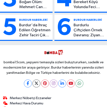
Boğan Ölüm:
Bereket Köyü
Mehmet Can
Yolunda Feci
Atıcı Genç Yaşta
Kaza: 1 Ölü, 2
Yaşamını Yitirdi
Yaralı
5
6
BURDUR HABERLERİ
BURDUR HABERLERİ
Burdur'da İhraç
Burdurlu
Edilen Öğretmen
Çiftçiden Örnek
Zehir Taciri Çıktı:
Davranış: Ziyan
Binlerce
Olmasın Diye
Kullanımlık Zehir
Ücretsiz Yaptı!
Ele Geçirildi!
İsteyen İstediği
Kadar
Toplayabilecek
bomba15com, yepyeni temasıyla sizleri buluştururken, sadelik ve
modernizmi bir araya getiriyor. Burdur haberlerinin yanında sizleri
yanıltmadan Bölge ve Türkiye haberlerini de bulabileceksiniz.
Merkez Nöbetçi Eczaneler
Merkez Hava Durumu