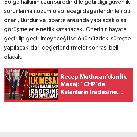
Bölge halkının uzun süredir dile getirdiği güvenlik
sorunlarına çözüm olabileceği değerlendirilen bu
öneri, Burdur ve Isparta arasında yapılacak olası
görüşmelerle netlik kazanacak. Önerinin hayata
geçirilip geçirilmeyeceği ise önümüzdeki süreçte
yapılacak idari değerlendirmeler sonrası belli
olacak.
Recep Mutlucan’dan İlk
Mesaj: “CHP’de
Kalanların İradesine
Saygı Duyulmalı”