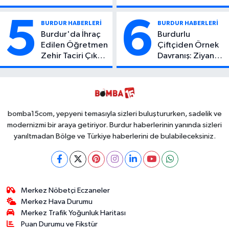
Atıcı Genç Yaşta
Kaza: 1 Ölü, 2
Yaşamını Yitirdi
Yaralı
5
6
BURDUR HABERLERİ
BURDUR HABERLERİ
Burdur'da İhraç
Burdurlu
Edilen Öğretmen
Çiftçiden Örnek
Zehir Taciri Çıktı:
Davranış: Ziyan
Binlerce
Olmasın Diye
Kullanımlık Zehir
Ücretsiz Yaptı!
Ele Geçirildi!
İsteyen İstediği
Kadar
Toplayabilecek
bomba15com, yepyeni temasıyla sizleri buluştururken, sadelik ve
modernizmi bir araya getiriyor. Burdur haberlerinin yanında sizleri
yanıltmadan Bölge ve Türkiye haberlerini de bulabileceksiniz.
Merkez Nöbetçi Eczaneler
Merkez Hava Durumu
Merkez Trafik Yoğunluk Haritası
Puan Durumu ve Fikstür