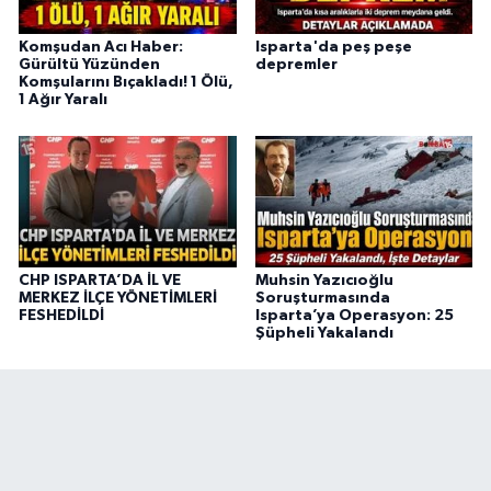
Komşudan Acı Haber:
Isparta'da peş peşe
Gürültü Yüzünden
depremler
Komşularını Bıçakladı! 1 Ölü,
1 Ağır Yaralı
CHP ISPARTA’DA İL VE
Muhsin Yazıcıoğlu
MERKEZ İLÇE YÖNETİMLERİ
Soruşturmasında
FESHEDİLDİ
Isparta’ya Operasyon: 25
Şüpheli Yakalandı