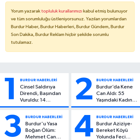
Yorum yazarak
topluluk kurallarımızı
kabul etmiş bulunuyor
ve tüm sorumluluğu üstleniyorsunuz. Yazılan yorumlardan
Burdur Haber, Burdur Haberleri, Burdur Gündem, Burdur
Son Dakika, Burdur Reklam hiçbir şekilde sorumlu
tutulamaz.
1
2
BURDUR HABERLERİ
BURDUR HABERLERİ
Cinsel Saldırıya
Burdur’da Kene
Direndi, Başından
Can Aldı: 55
Vuruldu: 14
Yaşındaki Kadın
Yaşındaki Çocuktan
Hayatını Kaybetti
Kötü Haber!
3
4
BURDUR HABERLERİ
BURDUR HABERLERİ
Burdur'u Yasa
Burdur Aziziye-
Boğan Ölüm:
Bereket Köyü
Mehmet Can
Yolunda Feci