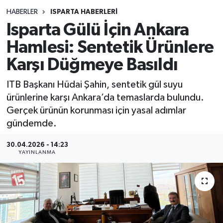
HABERLER
ISPARTA HABERLERİ
Siyasetçi
Isparta Gülü İçin Ankara
Spor
Hamlesi: Sentetik Ürünlere
Karşı Düğmeye Basıldı
Tebrik
ITB Başkanı Hüdai Şahin, sentetik gül suyu
Türkiye
ürünlerine karşı Ankara’da temaslarda bulundu.
Gerçek ürünün korunması için yasal adımlar
gündemde.
30.04.2026 - 14:23
YAYINLANMA