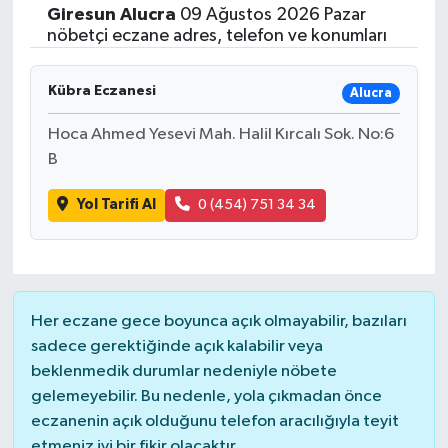
Giresun
Alucra
09 Ağustos 2026 Pazar
Siyasetçi
nöbetçi eczane adres, telefon ve konumları
Spor
Kübra Eczanesi
Alucra
Hoca Ahmed Yesevi Mah. Halil Kırcalı Sok. No:6
Tebrik
B
Türkiye
Yol Tarifi Al
0 (454) 751 34 34
Her eczane gece boyunca açık olmayabilir, bazıları
sadece gerektiğinde açık kalabilir veya
beklenmedik durumlar nedeniyle nöbete
gelemeyebilir. Bu nedenle, yola çıkmadan önce
eczanenin açık olduğunu telefon aracılığıyla teyit
etmeniz iyi bir fikir olacaktır.