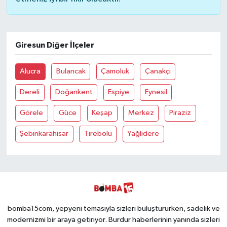
Giresun Diğer İlçeler
Alucra
Bulancak
Çamoluk
Çanakçi
Dereli
Doğankent
Espiye
Eynesil
Görele
Güce
Keşap
Merkez
Piraziz
Şebinkarahisar
Tirebolu
Yağlidere
bomba15com, yepyeni temasıyla sizleri buluştururken, sadelik ve
modernizmi bir araya getiriyor. Burdur haberlerinin yanında sizleri