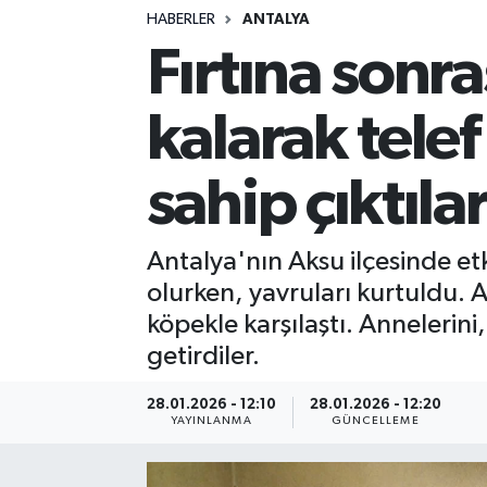
HABERLER
ANTALYA
Siyasetçi
Fırtına sonra
Spor
kalarak tele
Tebrik
sahip çıktıla
Türkiye
Antalya'nın Aksu ilçesinde et
olurken, yavruları kurtuldu. 
köpekle karşılaştı. Annelerini
getirdiler.
28.01.2026 - 12:10
28.01.2026 - 12:20
YAYINLANMA
GÜNCELLEME