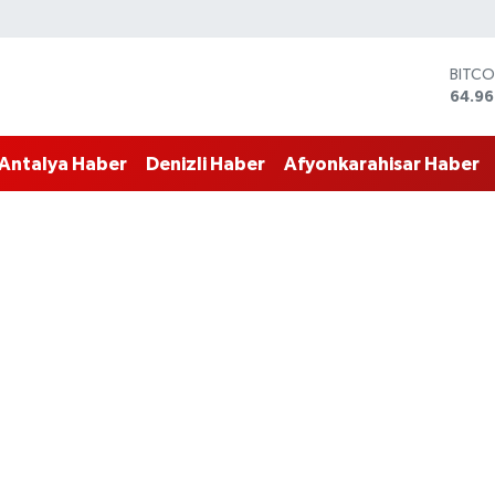
BITCO
64.96
DOLA
47,74
EURO
55,25
Antalya Haber
Denizli Haber
Afyonkarahisar Haber
STERL
64,48
GRAM
6660
BİST1
13.77