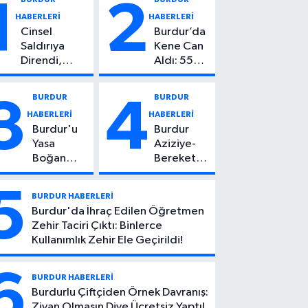
1
2
HABERLERİ
HABERLERİ
Cinsel
Burdur’da
Saldırıya
Kene Can
Direndi,
Aldı: 55
Başından
Yaşındaki
Vuruldu: 14
Kadın
BURDUR
BURDUR
3
4
Yaşındaki
Hayatını
HABERLERİ
HABERLERİ
Çocuktan
Kaybetti
Burdur'u
Burdur
Kötü Haber!
Yasa
Aziziye-
Boğan
Bereket
Ölüm:
Köyü
Mehmet
Yolunda
5
BURDUR HABERLERİ
Can Atıcı
Feci Kaza:
Burdur'da İhraç Edilen Öğretmen
Genç
1 Ölü, 2
Zehir Taciri Çıktı: Binlerce
Yaşta
Yaralı
Kullanımlık Zehir Ele Geçirildi!
Yaşamını
Yitirdi
6
BURDUR HABERLERİ
Burdurlu Çiftçiden Örnek Davranış:
Ziyan Olmasın Diye Ücretsiz Yaptı!