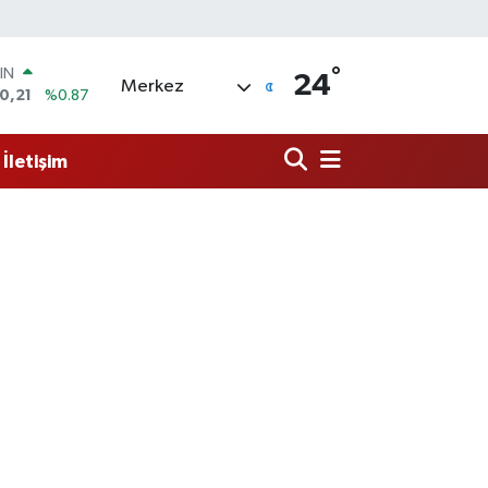
IN
0,21
%0.87
°
R
24
Merkez
36
%0.18
10
%0.32
İletişim
İN
11
%0.38
 ALTIN
.55
%0.03
00
9
%-14