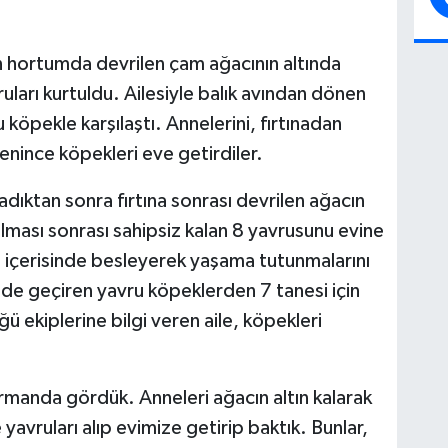
an hortumda devrilen çam ağacının altında
uları kurtuldu. Ailesiyle balık avından dönen
köpekle karşılaştı. Annelerini, fırtınadan
renince köpekleri eve getirdiler.
vladıktan sonra fırtına sonrası devrilen ağacın
lması sonrası sahipsiz kalan 8 yavrusunu evine
n içerisinde besleyerek yaşama tutunmalarını
inde geçiren yavru köpeklerden 7 tanesi için
 ekiplerine bilgi veren aile, köpekleri
rmanda gördük. Anneleri ağacın altın kalarak
yavruları alıp evimize getirip baktık. Bunlar,