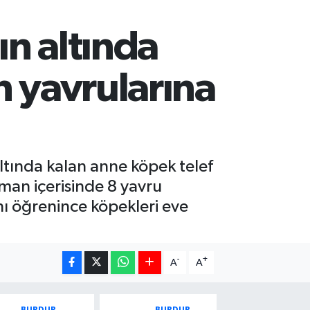
ın altında
n yavrularına
ltında kalan anne köpek telef
rman içerisinde 8 yavru
ını öğrenince köpekleri eve
-
+
A
A
BURDUR
BURDUR