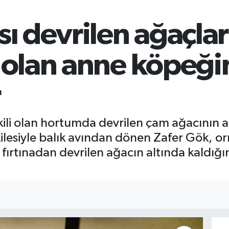
sı devrilen ağaçlar
f olan anne köpeği
r
kili olan hortumda devrilen çam ağacının a
Ailesiyle balık avından dönen Zafer Gök, o
, fırtınadan devrilen ağacın altında kaldığ