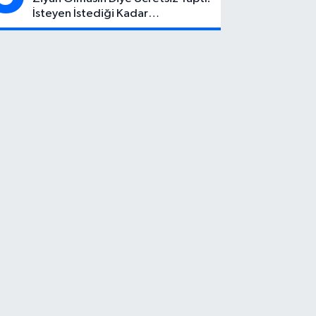
İsteyen İstediği Kadar
Toplayabilecek