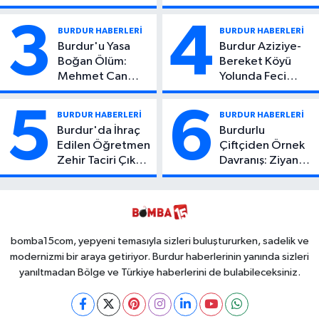
Yaşındaki Çocuktan
Hayatını Kaybetti
Kötü Haber!
3
4
BURDUR HABERLERİ
BURDUR HABERLERİ
Burdur'u Yasa
Burdur Aziziye-
Boğan Ölüm:
Bereket Köyü
Mehmet Can
Yolunda Feci
Atıcı Genç Yaşta
Kaza: 1 Ölü, 2
Yaşamını Yitirdi
Yaralı
5
6
BURDUR HABERLERİ
BURDUR HABERLERİ
Burdur'da İhraç
Burdurlu
Edilen Öğretmen
Çiftçiden Örnek
Zehir Taciri Çıktı:
Davranış: Ziyan
Binlerce
Olmasın Diye
Kullanımlık Zehir
Ücretsiz Yaptı!
Ele Geçirildi!
İsteyen İstediği
Kadar
Toplayabilecek
bomba15com, yepyeni temasıyla sizleri buluştururken, sadelik ve
modernizmi bir araya getiriyor. Burdur haberlerinin yanında sizleri
yanıltmadan Bölge ve Türkiye haberlerini de bulabileceksiniz.