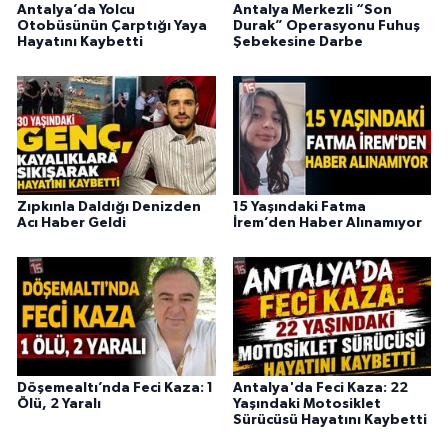
Antalya’da Yolcu
Antalya Merkezli “Son
Otobüsünün Çarptığı Yaya
Durak” Operasyonu Fuhuş
Hayatını Kaybetti
Şebekesine Darbe
Zıpkınla Daldığı Denizden
15 Yaşındaki Fatma
Acı Haber Geldi
İrem’den Haber Alınamıyor
Döşemealtı’nda Feci Kaza: 1
Antalya'da Feci Kaza: 22
Ölü, 2 Yaralı
Yaşındaki Motosiklet
Sürücüsü Hayatını Kaybetti