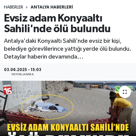
HABERLER
ANTALYA HABERLERİ
Siyasetçi
Evsiz adam Konyaaltı
Spor
Sahili'nde ölü bulundu
Antalya'daki Konyaaltı Sahili'nde evsiz bir kişi,
Tebrik
belediye görevlilerince yattığı yerde ölü bulundu.
Detaylar haberin devamında...
Türkiye
03.06.2025 - 15:03
YAYINLANMA