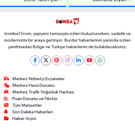
Binlerce
Olmasın Diye
Kullanımlık Zehir
Ücretsiz Yaptı!
Ele Geçirildi!
İsteyen İstediği
Kadar
Toplayabilecek
bomba15com, yepyeni temasıyla sizleri buluştururken, sadelik ve
modernizmi bir araya getiriyor. Burdur haberlerinin yanında sizleri
yanıltmadan Bölge ve Türkiye haberlerini de bulabileceksiniz.
Merkez Nöbetçi Eczaneler
Merkez Hava Durumu
Merkez Trafik Yoğunluk Haritası
Puan Durumu ve Fikstür
Tüm Manşetler
Son Dakika Haberleri
Haber Arşivi