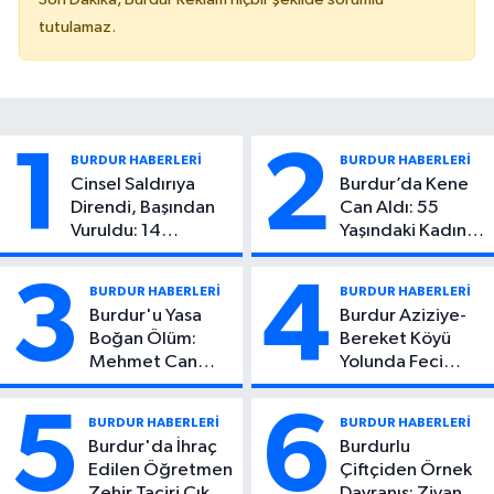
tutulamaz.
1
2
BURDUR HABERLERİ
BURDUR HABERLERİ
Cinsel Saldırıya
Burdur’da Kene
Direndi, Başından
Can Aldı: 55
Vuruldu: 14
Yaşındaki Kadın
Yaşındaki Çocuktan
Hayatını Kaybetti
Kötü Haber!
3
4
BURDUR HABERLERİ
BURDUR HABERLERİ
Burdur'u Yasa
Burdur Aziziye-
Boğan Ölüm:
Bereket Köyü
Mehmet Can
Yolunda Feci
Atıcı Genç Yaşta
Kaza: 1 Ölü, 2
Yaşamını Yitirdi
Yaralı
5
6
BURDUR HABERLERİ
BURDUR HABERLERİ
Burdur'da İhraç
Burdurlu
Edilen Öğretmen
Çiftçiden Örnek
Zehir Taciri Çıktı:
Davranış: Ziyan