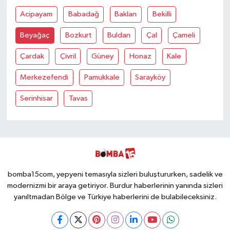
Acipayam
Babadağ
Baklan
Bekilli
Beyağaç
Bozkurt
Buldan
Çal
Çameli
Çardak
Çivril
Güney
Honaz
Kale
Merkezefendi
Pamukkale
Sarayköy
Serinhisar
Tavas
bomba15com, yepyeni temasıyla sizleri buluştururken, sadelik ve
modernizmi bir araya getiriyor. Burdur haberlerinin yanında sizleri
yanıltmadan Bölge ve Türkiye haberlerini de bulabileceksiniz.