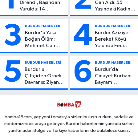
Direndi, Başından
Can Aldı: 55
Vuruldu: 14
Yaşındaki Kadın
Yaşındaki Çocuktan
Hayatını Kaybetti
Kötü Haber!
3
4
BURDUR HABERLERİ
BURDUR HABERLERİ
Burdur'u Yasa
Burdur Aziziye-
Boğan Ölüm:
Bereket Köyü
Mehmet Can
Yolunda Feci
Atıcı Genç Yaşta
Kaza: 1 Ölü, 2
Yaşamını Yitirdi
Yaralı
5
6
BURDUR HABERLERİ
BURDUR HABERLERİ
Burdurlu
Burdur’da
Çiftçiden Örnek
Cinayet Kurbanı
Davranış: Ziyan
Bayram
Olmasın Diye
Sertcan’ın Eşi
Ücretsiz Yaptı!
Zehra Sertcan
İsteyen İstediği
Hayatını Kaybetti
Kadar
Toplayabilecek
bomba15com, yepyeni temasıyla sizleri buluştururken, sadelik ve
modernizmi bir araya getiriyor. Burdur haberlerinin yanında sizleri
yanıltmadan Bölge ve Türkiye haberlerini de bulabileceksiniz.