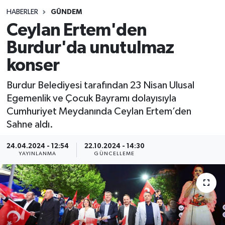
HABERLER
GÜNDEM
Siyasetçi
Ceylan Ertem'den
Spor
Burdur'da unutulmaz
konser
Tebrik
Burdur Belediyesi tarafından 23 Nisan Ulusal
Türkiye
Egemenlik ve Çocuk Bayramı dolayısıyla
Cumhuriyet Meydanında Ceylan Ertem’den
Sahne aldı.
24.04.2024 - 12:54
22.10.2024 - 14:30
YAYINLANMA
GÜNCELLEME