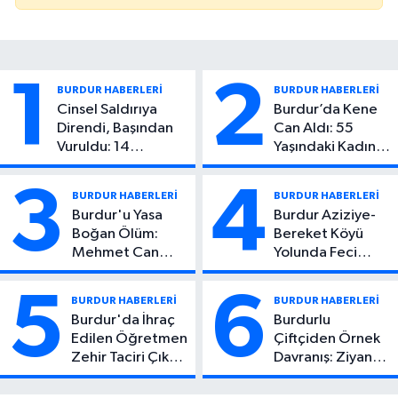
1
2
BURDUR HABERLERİ
BURDUR HABERLERİ
Cinsel Saldırıya
Burdur’da Kene
Direndi, Başından
Can Aldı: 55
Vuruldu: 14
Yaşındaki Kadın
Yaşındaki Çocuktan
Hayatını Kaybetti
Kötü Haber!
3
4
BURDUR HABERLERİ
BURDUR HABERLERİ
Burdur'u Yasa
Burdur Aziziye-
Boğan Ölüm:
Bereket Köyü
Mehmet Can
Yolunda Feci
Atıcı Genç Yaşta
Kaza: 1 Ölü, 2
Yaşamını Yitirdi
Yaralı
5
6
BURDUR HABERLERİ
BURDUR HABERLERİ
Burdur'da İhraç
Burdurlu
Edilen Öğretmen
Çiftçiden Örnek
Zehir Taciri Çıktı:
Davranış: Ziyan
Binlerce
Olmasın Diye
Kullanımlık Zehir
Ücretsiz Yaptı!