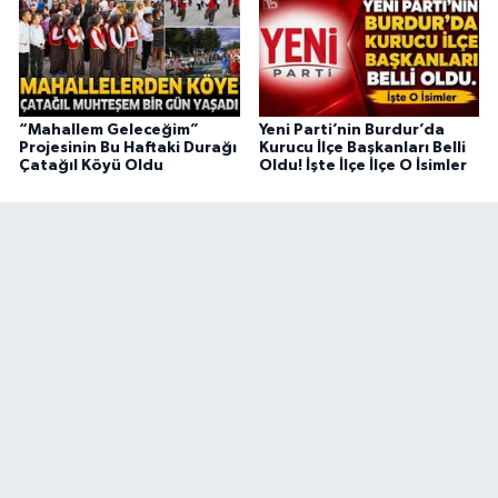
“Mahallem Geleceğim”
Yeni Parti’nin Burdur’da
Projesinin Bu Haftaki Durağı
Kurucu İlçe Başkanları Belli
Çatağıl Köyü Oldu
Oldu! İşte İlçe İlçe O İsimler