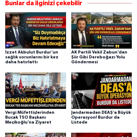
Bunlar da ilginizi çekebilir
İzzet Akbulut Burdur'un
AK Partili Vekil Zabun’dan
sağlık sorunlarını bir kez
Şiir Gibi Dereboğazı Yolu
daha hatırlattı
Göndermesi
Vergi Müfettişlerinden
Jandarmadan DEAŞ’a Büyük
Bucak TSO Başkanı
Operasyon! Burdur da
Meçikoğlu’na Ziyaret
Listede