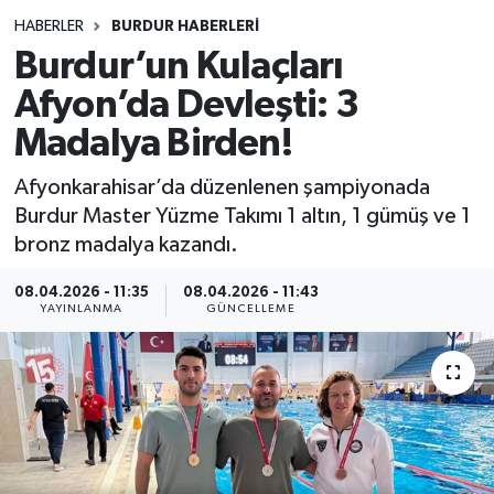
HABERLER
BURDUR HABERLERİ
Siyasetçi
Burdur’un Kulaçları
Spor
Afyon’da Devleşti: 3
Madalya Birden!
Tebrik
Afyonkarahisar’da düzenlenen şampiyonada
Türkiye
Burdur Master Yüzme Takımı 1 altın, 1 gümüş ve 1
bronz madalya kazandı.
08.04.2026 - 11:35
08.04.2026 - 11:43
YAYINLANMA
GÜNCELLEME