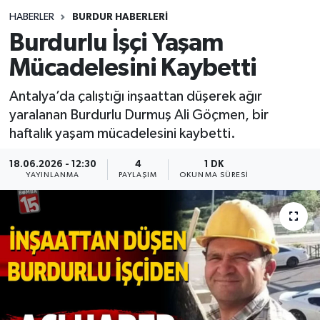
HABERLER
BURDUR HABERLERİ
Siyasetçi
Burdurlu İşçi Yaşam
Spor
Mücadelesini Kaybetti
Antalya’da çalıştığı inşaattan düşerek ağır
Tebrik
yaralanan Burdurlu Durmuş Ali Göçmen, bir
haftalık yaşam mücadelesini kaybetti.
Türkiye
18.06.2026 - 12:30
4
1 DK
YAYINLANMA
PAYLAŞIM
OKUNMA SÜRESI