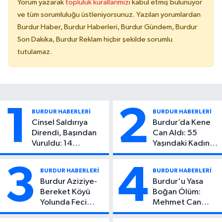
Yorum yazarak
topluluk kurallarımızı
kabul etmiş bulunuyor
ve tüm sorumluluğu üstleniyorsunuz. Yazılan yorumlardan
Burdur Haber, Burdur Haberleri, Burdur Gündem, Burdur
Son Dakika, Burdur Reklam hiçbir şekilde sorumlu
tutulamaz.
1
2
BURDUR HABERLERİ
BURDUR HABERLERİ
Cinsel Saldırıya
Burdur’da Kene
Direndi, Başından
Can Aldı: 55
Vuruldu: 14
Yaşındaki Kadın
Yaşındaki Çocuktan
Hayatını Kaybetti
Kötü Haber!
3
4
BURDUR HABERLERİ
BURDUR HABERLERİ
Burdur Aziziye-
Burdur'u Yasa
Bereket Köyü
Boğan Ölüm:
Yolunda Feci
Mehmet Can
Kaza: 1 Ölü, 2
Atıcı Genç Yaşta