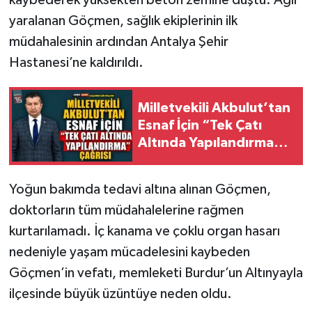
yaralanan Göçmen, sağlık ekiplerinin ilk
müdahalesinin ardından Antalya Şehir
Hastanesi’ne kaldırıldı.
Milletvekili Akbulut’tan
Esnaf İçin “Tek Çatı
Altında Yapılandırma”
Çağrısı
Yoğun bakımda tedavi altına alınan Göçmen,
doktorların tüm müdahalelerine rağmen
kurtarılamadı. İç kanama ve çoklu organ hasarı
nedeniyle yaşam mücadelesini kaybeden
Göçmen’in vefatı, memleketi Burdur’un Altınyayla
ilçesinde büyük üzüntüye neden oldu.