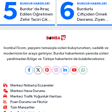
Yaralı
Yaşamını Yitirdi
5
6
BURDUR HABERLERİ
BURDUR HABERLERİ
Burdur'da İhraç
Burdurlu
Edilen Öğretmen
Çiftçiden Örnek
Zehir Taciri Çıktı:
Davranış: Ziyan
Binlerce
Olmasın Diye
Kullanımlık Zehir
Ücretsiz Yaptı!
Ele Geçirildi!
İsteyen İstediği
Kadar
Toplayabilecek
bomba15com, yepyeni temasıyla sizleri buluştururken, sadelik ve
modernizmi bir araya getiriyor. Burdur haberlerinin yanında sizleri
yanıltmadan Bölge ve Türkiye haberlerini de bulabileceksiniz.
Merkez Nöbetçi Eczaneler
Merkez Hava Durumu
Merkez Trafik Yoğunluk Haritası
Puan Durumu ve Fikstür
Tüm Manşetler