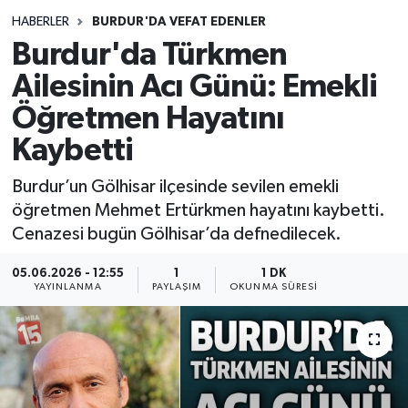
HABERLER
BURDUR'DA VEFAT EDENLER
Siyasetçi
Burdur'da Türkmen
Spor
Ailesinin Acı Günü: Emekli
Öğretmen Hayatını
Tebrik
Kaybetti
Türkiye
Burdur’un Gölhisar ilçesinde sevilen emekli
öğretmen Mehmet Ertürkmen hayatını kaybetti.
Cenazesi bugün Gölhisar’da defnedilecek.
05.06.2026 - 12:55
1
1 DK
YAYINLANMA
PAYLAŞIM
OKUNMA SÜRESI