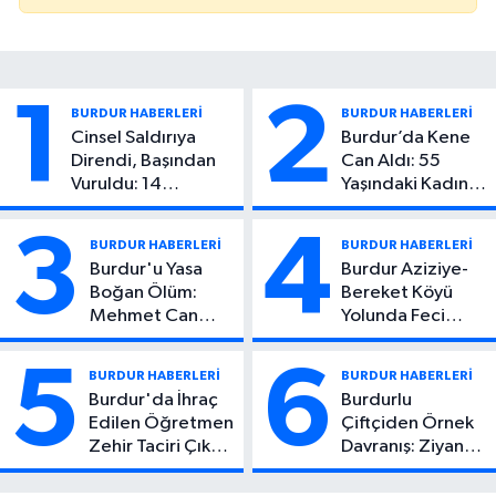
1
2
BURDUR HABERLERİ
BURDUR HABERLERİ
Cinsel Saldırıya
Burdur’da Kene
Direndi, Başından
Can Aldı: 55
Vuruldu: 14
Yaşındaki Kadın
Yaşındaki Çocuktan
Hayatını Kaybetti
Kötü Haber!
3
4
BURDUR HABERLERİ
BURDUR HABERLERİ
Burdur'u Yasa
Burdur Aziziye-
Boğan Ölüm:
Bereket Köyü
Mehmet Can
Yolunda Feci
Atıcı Genç Yaşta
Kaza: 1 Ölü, 2
Yaşamını Yitirdi
Yaralı
5
6
BURDUR HABERLERİ
BURDUR HABERLERİ
Burdur'da İhraç
Burdurlu
Edilen Öğretmen
Çiftçiden Örnek
Zehir Taciri Çıktı:
Davranış: Ziyan
Binlerce
Olmasın Diye
Kullanımlık Zehir
Ücretsiz Yaptı!