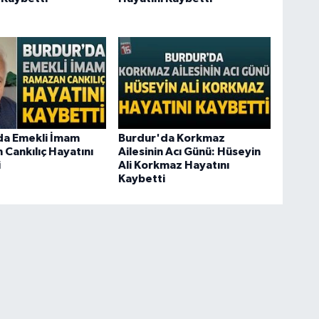
da Emekli İmam
Burdur'da Korkmaz
Cankılıç Hayatını
Ailesinin Acı Günü: Hüseyin
i
Ali Korkmaz Hayatını
Kaybetti