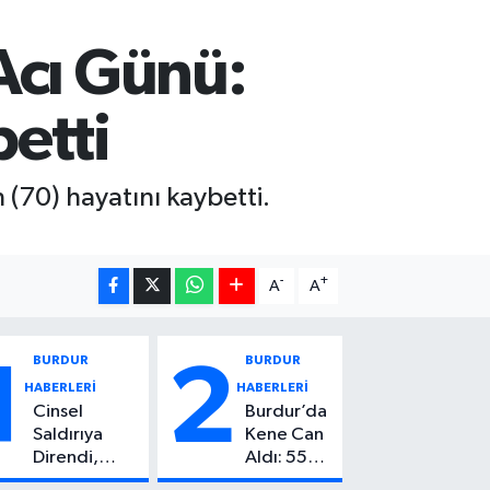
Acı Günü:
etti
(70) hayatını kaybetti.
-
+
A
A
BURDUR
BURDUR
1
2
HABERLERİ
HABERLERİ
Cinsel
Burdur’da
Saldırıya
Kene Can
Direndi,
Aldı: 55
Başından
Yaşındaki