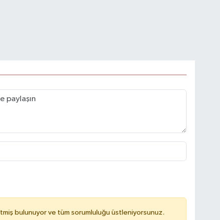
tmiş bulunuyor ve tüm sorumluluğu üstleniyorsunuz.