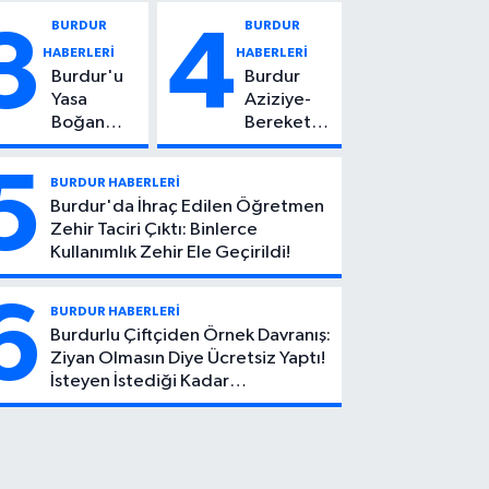
Vuruldu: 14
Kadın
BURDUR
BURDUR
3
4
Yaşındaki
Hayatını
HABERLERİ
HABERLERİ
Çocuktan
Kaybetti
Burdur'u
Burdur
Kötü Haber!
Yasa
Aziziye-
Boğan
Bereket
Ölüm:
Köyü
Mehmet
Yolunda
5
BURDUR HABERLERİ
Can Atıcı
Feci Kaza:
Burdur'da İhraç Edilen Öğretmen
Genç
1 Ölü, 2
Zehir Taciri Çıktı: Binlerce
Yaşta
Yaralı
Kullanımlık Zehir Ele Geçirildi!
Yaşamını
Yitirdi
6
BURDUR HABERLERİ
Burdurlu Çiftçiden Örnek Davranış:
Ziyan Olmasın Diye Ücretsiz Yaptı!
İsteyen İstediği Kadar
Toplayabilecek