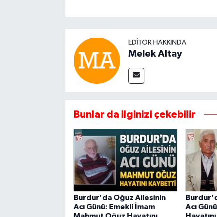
EDITÖR HAKKINDA
Melek Altay
Bunlar da ilginizi çekebilir
Burdur'da Oğuz Ailesinin
Burdur'd
Acı Günü: Emekli İmam
Acı Günü:
Mahmut Oğuz Hayatını
Hayatını