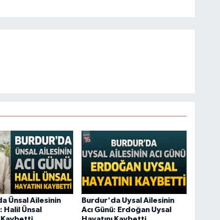
a Ünsal Ailesinin
Burdur'da Uysal Ailesinin
 Halil Ünsal
Acı Günü: Erdoğan Uysal
 Kaybetti
Hayatını Kaybetti