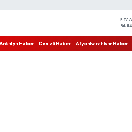
BITC
64.64
DOLA
47,6
EURO
55,0
Antalya Haber
Denizli Haber
Afyonkarahisar Haber
STERL
64,2
GRAM
6500
BİST1
13.79