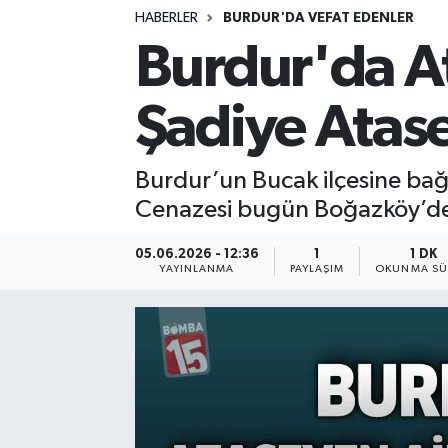
HABERLER
BURDUR'DA VEFAT EDENLER
Siyasetçi
Burdur'da At
Spor
Şadiye Atase
Tebrik
Burdur’un Bucak ilçesine bağ
Türkiye
Cenazesi bugün Boğazköy’de
05.06.2026 - 12:36
1
1 DK
YAYINLANMA
PAYLAŞIM
OKUNMA SÜ