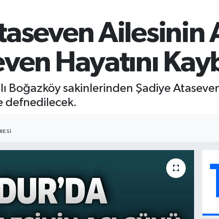
aseven Ailesinin 
ven Hayatını Kayb
lı Boğazköy sakinlerinden Şadiye Ataseven 
 defnedilecek.
RESI