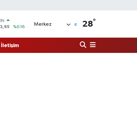
OIN
3,95
%0.16
°
28
R
Merkez
006
%0.06
250
%0.02
İletişim
İN
398
%0.2
 ALTIN
.87
%0.12
00
9
%70