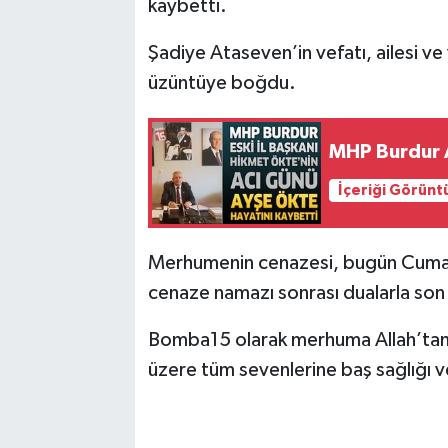
kaybetti.
Şadiye Ataseven’in vefatı, ailesi ve
üzüntüye boğdu.
MHP Burdur A
İçeriği Görünt
Merhumenin cenazesi, bugün Cuma 
cenaze namazı sonrası dualarla son
Bomba15 olarak merhuma Allah’tan ra
üzere tüm sevenlerine baş sağlığı ve