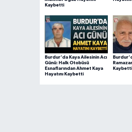
Kaybetti
Burdur'da Kaya Ailesinin Acı
Burdur'
Günü: Halk Otobüsü
Ramazan 
Esnaflarından Ahmet Kaya
Kaybett
Hayatını Kaybetti