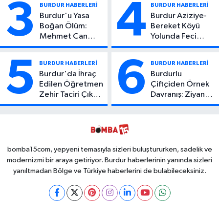
3
4
BURDUR HABERLERİ
BURDUR HABERLERİ
Burdur'u Yasa
Burdur Aziziye-
Boğan Ölüm:
Bereket Köyü
Mehmet Can
Yolunda Feci
Atıcı Genç Yaşta
Kaza: 1 Ölü, 2
Yaşamını Yitirdi
Yaralı
5
6
BURDUR HABERLERİ
BURDUR HABERLERİ
Burdur'da İhraç
Burdurlu
Edilen Öğretmen
Çiftçiden Örnek
Zehir Taciri Çıktı:
Davranış: Ziyan
Binlerce
Olmasın Diye
Kullanımlık Zehir
Ücretsiz Yaptı!
Ele Geçirildi!
İsteyen İstediği
Kadar
Toplayabilecek
bomba15com, yepyeni temasıyla sizleri buluştururken, sadelik ve
modernizmi bir araya getiriyor. Burdur haberlerinin yanında sizleri
yanıltmadan Bölge ve Türkiye haberlerini de bulabileceksiniz.