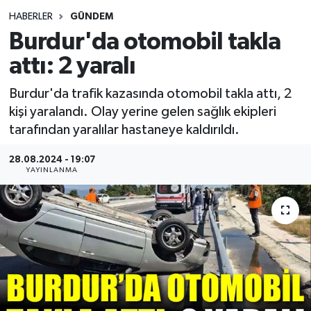
HABERLER
GÜNDEM
Siyasetçi
Burdur'da otomobil takla
Spor
attı: 2 yaralı
Burdur'da trafik kazasında otomobil takla attı, 2
Tebrik
kişi yaralandı. Olay yerine gelen sağlık ekipleri
tarafından yaralılar hastaneye kaldırıldı.
Türkiye
28.08.2024 - 19:07
YAYINLANMA