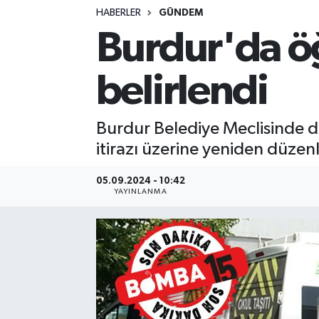
HABERLER
GÜNDEM
Siyasetçi
Burdur'da öğ
Spor
belirlendi
Tebrik
Burdur Belediye Meclisinde dü
Türkiye
itirazı üzerine yeniden düzen
05.09.2024 - 10:42
YAYINLANMA