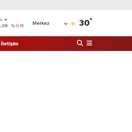
°
R
30
Merkez
36
%0.18
10
%0.32
İletişim
N
1
%0.38
ALTIN
55
%0.03
00
%-14
IN
4,08
%-0.18