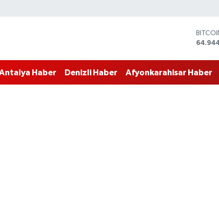
DOLA
47,74
EURO
55,25
Antalya Haber
Denizli Haber
Afyonkarahisar Haber
STERLİ
64,481
GRAM 
6660.
BİST1
13.779
BITCO
64.94