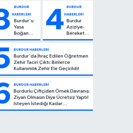
Vuruldu: 14
Kadın
BURDUR
BURDUR
3
4
Yaşındaki
Hayatını
HABERLERİ
HABERLERİ
Çocuktan
Kaybetti
Burdur'u
Burdur
Kötü Haber!
Yasa
Aziziye-
Boğan
Bereket
Ölüm:
Köyü
Mehmet
Yolunda
5
BURDUR HABERLERİ
Can Atıcı
Feci Kaza:
Burdur'da İhraç Edilen Öğretmen
Genç
1 Ölü, 2
Zehir Taciri Çıktı: Binlerce
Yaşta
Yaralı
Kullanımlık Zehir Ele Geçirildi!
Yaşamını
Yitirdi
6
BURDUR HABERLERİ
Burdurlu Çiftçiden Örnek Davranış:
Ziyan Olmasın Diye Ücretsiz Yaptı!
İsteyen İstediği Kadar
Toplayabilecek