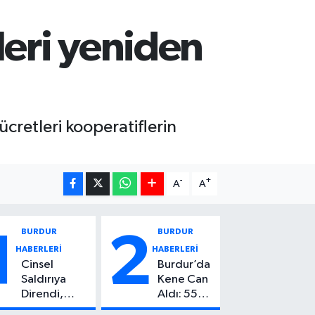
leri yeniden
cretleri kooperatiflerin
-
+
A
A
BURDUR
BURDUR
1
2
HABERLERİ
HABERLERİ
Cinsel
Burdur’da
Saldırıya
Kene Can
Direndi,
Aldı: 55
Başından
Yaşındaki