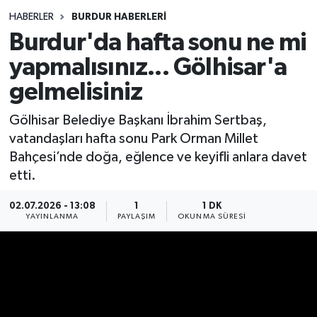
HABERLER
BURDUR HABERLERİ
Siyasetçi
Burdur'da hafta sonu ne mi
Spor
yapmalısınız... Gölhisar'a
gelmelisiniz
Tebrik
Gölhisar Belediye Başkanı İbrahim Sertbaş,
Türkiye
vatandaşları hafta sonu Park Orman Millet
Bahçesi’nde doğa, eğlence ve keyifli anlara davet
etti.
02.07.2026 - 13:08
1
1 DK
YAYINLANMA
PAYLAŞIM
OKUNMA SÜRESI