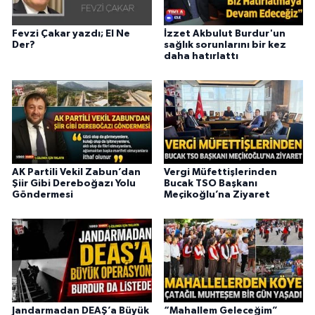
Fevzi Çakar yazdı; El Ne
İzzet Akbulut Burdur'un
Der?
sağlık sorunlarını bir kez
daha hatırlattı
AK Partili Vekil Zabun’dan
Vergi Müfettişlerinden
Şiir Gibi Dereboğazı Yolu
Bucak TSO Başkanı
Göndermesi
Meçikoğlu’na Ziyaret
Jandarmadan DEAŞ’a Büyük
“Mahallem Geleceğim”