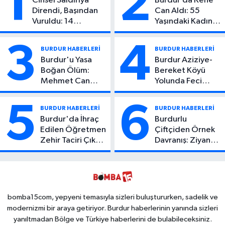
1
2
Cinsel Saldırıya
Burdur’da Kene
Direndi, Başından
Can Aldı: 55
Vuruldu: 14
Yaşındaki Kadın
Yaşındaki Çocuktan
Hayatını Kaybetti
Kötü Haber!
3
4
BURDUR HABERLERİ
BURDUR HABERLERİ
Burdur'u Yasa
Burdur Aziziye-
Boğan Ölüm:
Bereket Köyü
Mehmet Can
Yolunda Feci
Atıcı Genç Yaşta
Kaza: 1 Ölü, 2
Yaşamını Yitirdi
Yaralı
5
6
BURDUR HABERLERİ
BURDUR HABERLERİ
Burdur'da İhraç
Burdurlu
Edilen Öğretmen
Çiftçiden Örnek
Zehir Taciri Çıktı:
Davranış: Ziyan
Binlerce
Olmasın Diye
Kullanımlık Zehir
Ücretsiz Yaptı!
Ele Geçirildi!
İsteyen İstediği
Kadar
Toplayabilecek
bomba15com, yepyeni temasıyla sizleri buluştururken, sadelik ve
modernizmi bir araya getiriyor. Burdur haberlerinin yanında sizleri
yanıltmadan Bölge ve Türkiye haberlerini de bulabileceksiniz.