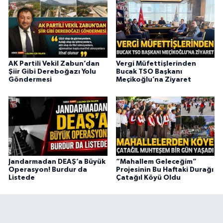
AK Partili Vekil Zabun’dan
Vergi Müfettişlerinden
Şiir Gibi Dereboğazı Yolu
Bucak TSO Başkanı
Göndermesi
Meçikoğlu’na Ziyaret
Jandarmadan DEAŞ’a Büyük
“Mahallem Geleceğim”
Operasyon! Burdur da
Projesinin Bu Haftaki Durağı
Listede
Çatağıl Köyü Oldu