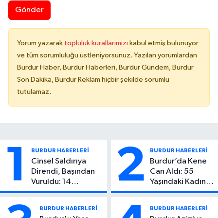
Gönder
Yorum yazarak
topluluk kurallarımızı
kabul etmiş bulunuyor
ve tüm sorumluluğu üstleniyorsunuz. Yazılan yorumlardan
Burdur Haber, Burdur Haberleri, Burdur Gündem, Burdur
Son Dakika, Burdur Reklam hiçbir şekilde sorumlu
tutulamaz.
1
2
BURDUR HABERLERİ
BURDUR HABERLERİ
Cinsel Saldırıya
Burdur’da Kene
Direndi, Başından
Can Aldı: 55
Vuruldu: 14
Yaşındaki Kadın
Yaşındaki Çocuktan
Hayatını Kaybetti
Kötü Haber!
BURDUR HABERLERİ
BURDUR HABERLERİ