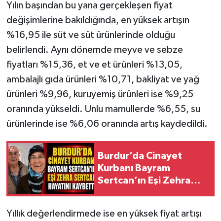
Yılın başından bu yana gerçekleşen fiyat
değişimlerine bakıldığında, en yüksek artışın
%16,95 ile süt ve süt ürünlerinde olduğu
belirlendi. Aynı dönemde meyve ve sebze
fiyatları %15,36, et ve et ürünleri %13,05,
ambalajlı gıda ürünleri %10,71, bakliyat ve yağ
ürünleri %9,96, kuruyemiş ürünleri ise %9,25
oranında yükseldi. Unlu mamullerde %6,55, su
ürünlerinde ise %6,06 oranında artış kaydedildi.
Burdur’da Cinayet
Kurbanı Bayram
Sertcan’ın Eşi Zehra
Sertcan Hayatını
Kaybetti
Yıllık değerlendirmede ise en yüksek fiyat artışı