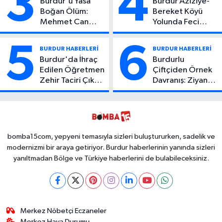
3
4
Burdur'u Yasa
Burdur Aziziye-
Boğan Ölüm:
Bereket Köyü
Mehmet Can
Yolunda Feci
Atıcı Genç Yaşta
Kaza: 1 Ölü, 2
Yaşamını Yitirdi
Yaralı
5
6
BURDUR HABERLERİ
BURDUR HABERLERİ
Burdur'da İhraç
Burdurlu
Edilen Öğretmen
Çiftçiden Örnek
Zehir Taciri Çıktı:
Davranış: Ziyan
Binlerce
Olmasın Diye
Kullanımlık Zehir
Ücretsiz Yaptı!
Ele Geçirildi!
İsteyen İstediği
Kadar
Toplayabilecek
bomba15com, yepyeni temasıyla sizleri buluştururken, sadelik ve
modernizmi bir araya getiriyor. Burdur haberlerinin yanında sizleri
yanıltmadan Bölge ve Türkiye haberlerini de bulabileceksiniz.
Merkez Nöbetçi Eczaneler
Merkez Hava Durumu