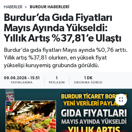
HABERLER
BURDUR HABERLERİ
Siyasetçi
Burdur’da Gıda Fiyatları
Spor
Mayıs Ayında Yükseldi:
Yıllık Artış %37,81’e Ulaştı
Tebrik
Burdur’da gıda fiyatları Mayıs ayında %0,76 arttı.
Türkiye
Yıllık artış %37,81 olurken, en yüksek fiyat
yükselişi kuruyemiş grubunda görüldü.
09.06.2026 - 15:51
1
1 DK
YAYINLANMA
PAYLAŞIM
OKUNMA SÜRESI