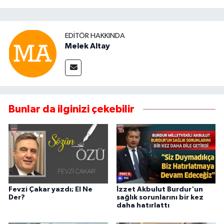
EDITÖR HAKKINDA
Melek Altay
Bunlar da ilginizi çekebilir
Fevzi Çakar yazdı; El Ne
İzzet Akbulut Burdur'un
Der?
sağlık sorunlarını bir kez
daha hatırlattı