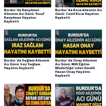
Burdur'da Kanyılmaz
Burdur'da Koca Ailesinin Acı
Ailesinin Acı Günü: Yusuf
Günü: Cemil Koca Hayatını
Kanyılmaz Hayatını
Kaybetti
Kaybetti
Burdur'da Sağlam Ailesinin
Burdur'da Onay Ailesinin
Acı Günü: Iraz Sağlam
Acı Günü: Milli Eğitim
Hayatını Kaybetti
Müdürlüğü'nden Emekli
Hasan Onay Hayatını
Kaybetti