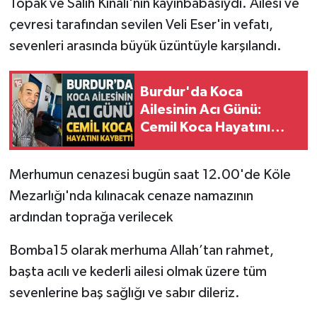
Topak ve Salih Kınalı'nın kayınbabasıydı. Ailesi ve
çevresi tarafından sevilen Veli Eser'in vefatı,
sevenleri arasında büyük üzüntüyle karşılandı.
Burdur'da Koca
Ailesinin Acı Günü:
Cemil Koca Hayatını
Kaybetti
Merhumun cenazesi bugün saat 12.00'de Köle
Mezarlığı'nda kılınacak cenaze namazının
ardından toprağa verilecek
Bomba15 olarak merhuma Allah’tan rahmet,
başta acılı ve kederli ailesi olmak üzere tüm
sevenlerine baş sağlığı ve sabır dileriz.