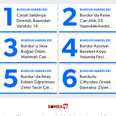
1
2
BURDUR HABERLERİ
BURDUR HABERLERİ
Cinsel Saldırıya
Burdur’da Kene
Direndi, Başından
Can Aldı: 55
Vuruldu: 14
Yaşındaki Kadın
Yaşındaki Çocuktan
Hayatını Kaybetti
Kötü Haber!
3
4
BURDUR HABERLERİ
BURDUR HABERLERİ
Burdur'u Yasa
Burdur Aziziye-
Boğan Ölüm:
Bereket Köyü
Mehmet Can
Yolunda Feci
Atıcı Genç Yaşta
Kaza: 1 Ölü, 2
Yaşamını Yitirdi
Yaralı
5
6
BURDUR HABERLERİ
BURDUR HABERLERİ
Burdur'da İhraç
Burdurlu
Edilen Öğretmen
Çiftçiden Örnek
Zehir Taciri Çıktı:
Davranış: Ziyan
Binlerce
Olmasın Diye
Kullanımlık Zehir
Ücretsiz Yaptı!
Ele Geçirildi!
İsteyen İstediği
Kadar
Toplayabilecek