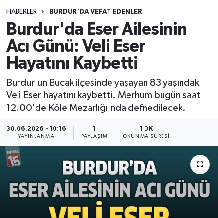
HABERLER
BURDUR'DA VEFAT EDENLER
Siyasetçi
Burdur'da Eser Ailesinin
Spor
Acı Günü: Veli Eser
Hayatını Kaybetti
Tebrik
Burdur'un Bucak ilçesinde yaşayan 83 yaşındaki
Türkiye
Veli Eser hayatını kaybetti. Merhum bugün saat
12.00'de Köle Mezarlığı'nda defnedilecek.
30.06.2026 - 10:16
1
1 DK
YAYINLANMA
PAYLAŞIM
OKUNMA SÜRESI