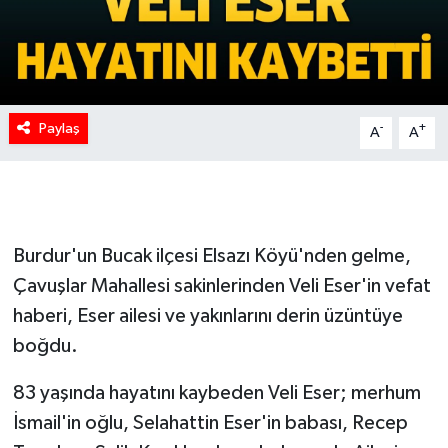
Paylaş
-
+
A
A
Burdur'un Bucak ilçesi Elsazı Köyü'nden gelme,
Çavuşlar Mahallesi sakinlerinden Veli Eser'in vefat
haberi, Eser ailesi ve yakınlarını derin üzüntüye
boğdu.
83 yaşında hayatını kaybeden Veli Eser; merhum
İsmail'in oğlu, Selahattin Eser'in babası, Recep