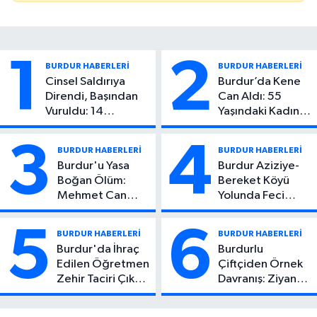
1
2
BURDUR HABERLERİ
BURDUR HABERLERİ
Cinsel Saldırıya
Burdur’da Kene
Direndi, Başından
Can Aldı: 55
Vuruldu: 14
Yaşındaki Kadın
Yaşındaki Çocuktan
Hayatını Kaybetti
Kötü Haber!
3
4
BURDUR HABERLERİ
BURDUR HABERLERİ
Burdur'u Yasa
Burdur Aziziye-
Boğan Ölüm:
Bereket Köyü
Mehmet Can
Yolunda Feci
Atıcı Genç Yaşta
Kaza: 1 Ölü, 2
Yaşamını Yitirdi
Yaralı
5
6
BURDUR HABERLERİ
BURDUR HABERLERİ
Burdur'da İhraç
Burdurlu
Edilen Öğretmen
Çiftçiden Örnek
Zehir Taciri Çıktı:
Davranış: Ziyan
Binlerce
Olmasın Diye
Kullanımlık Zehir
Ücretsiz Yaptı!