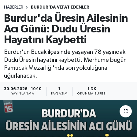
HABERLER
BURDUR'DA VEFAT EDENLER
Siyasetçi
Burdur'da Üresin Ailesinin
Spor
Acı Günü: Dudu Üresin
Hayatını Kaybetti
Tebrik
Burdur'un Bucak ilçesinde yaşayan 78 yaşındaki
Türkiye
Dudu Üresin hayatını kaybetti. Merhume bugün
Pamucak Mezarlığı'nda son yolculuğuna
uğurlanacak.
30.06.2026 - 10:10
1
1 DK
YAYINLANMA
PAYLAŞIM
OKUNMA SÜRESI