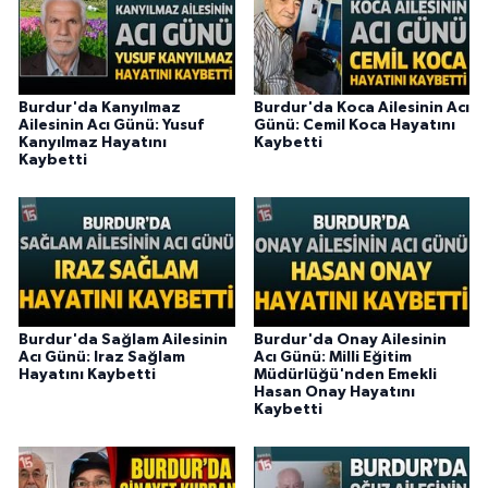
Burdur'da Kanyılmaz
Burdur'da Koca Ailesinin Acı
Ailesinin Acı Günü: Yusuf
Günü: Cemil Koca Hayatını
Kanyılmaz Hayatını
Kaybetti
Kaybetti
Burdur'da Sağlam Ailesinin
Burdur'da Onay Ailesinin
Acı Günü: Iraz Sağlam
Acı Günü: Milli Eğitim
Hayatını Kaybetti
Müdürlüğü'nden Emekli
Hasan Onay Hayatını
Kaybetti