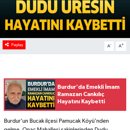
Paylaş
-
+
A
A
Burdur'da Emekli İmam
Ramazan Cankılıç
Hayatını Kaybetti
Burdur'un Bucak ilçesi Pamucak Köyü'nden
gelme, Onaç Mahallesi sakinlerinden Dudu