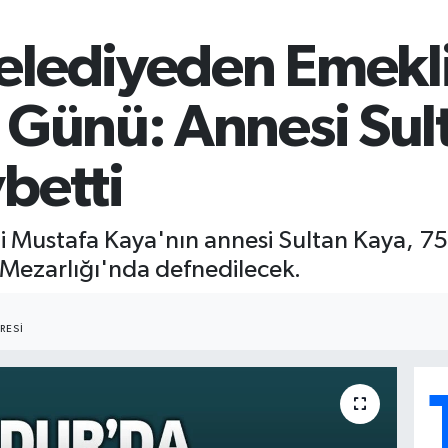
elediyeden Emekl
ı Günü: Annesi Sul
betti
 Mustafa Kaya'nın annesi Sultan Kaya, 75 
ezarlığı'nda defnedilecek.
RESI