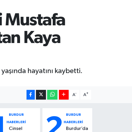
i Mustafa
tan Kaya
yaşında hayatını kaybetti.
-
+
A
A
BURDUR
BURDUR
1
2
HABERLERİ
HABERLERİ
Cinsel
Burdur’da