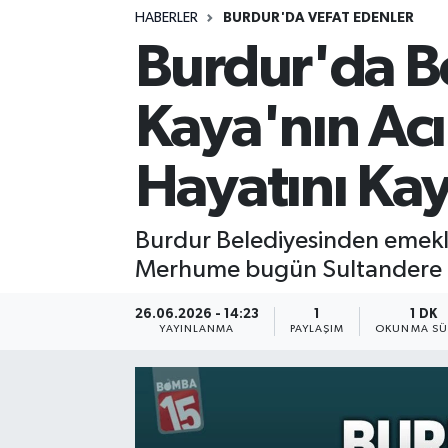
HABERLER
BURDUR'DA VEFAT EDENLER
Siyasetçi
Burdur'da B
Spor
Kaya'nın Ac
Tebrik
Hayatını Kay
Türkiye
Burdur Belediyesinden emekli
Merhume bugün Sultandere M
26.06.2026 - 14:23
1
1 DK
YAYINLANMA
PAYLAŞIM
OKUNMA SÜ