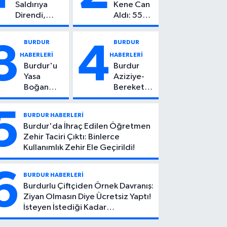
Saldırıya
Kene Can
Direndi,
Aldı: 55
Başından
Yaşındaki
Vuruldu: 14
Kadın
BURDUR
BURDUR
3
4
Yaşındaki
Hayatını
HABERLERİ
HABERLERİ
Çocuktan
Kaybetti
Burdur'u
Burdur
Kötü Haber!
Yasa
Aziziye-
Boğan
Bereket
Ölüm:
Köyü
Mehmet
Yolunda
5
BURDUR HABERLERİ
Can Atıcı
Feci Kaza:
Burdur'da İhraç Edilen Öğretmen
Genç
1 Ölü, 2
Zehir Taciri Çıktı: Binlerce
Yaşta
Yaralı
Kullanımlık Zehir Ele Geçirildi!
Yaşamını
Yitirdi
6
BURDUR HABERLERİ
Burdurlu Çiftçiden Örnek Davranış:
Ziyan Olmasın Diye Ücretsiz Yaptı!
İsteyen İstediği Kadar
Toplayabilecek