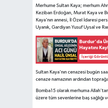
Merhume Sultan Kaya; merhum Ahmet 
Keziban Erdoğan, Murat Kaya ve B
Kaya'nın annesi, İl Özel İdaresi pe
Uyanık, Gardiyan Yusuf Uysal ve Ra
Burdur'da Üns
Hayatını Kay
İçeriği Görünt
Sultan Kaya'nın cenazesi bugün saa
cenaze namazının ardından toprağa
Bomba15 olarak merhuma Allah’tan ra
üzere tüm sevenlerine baş sağlığı ve