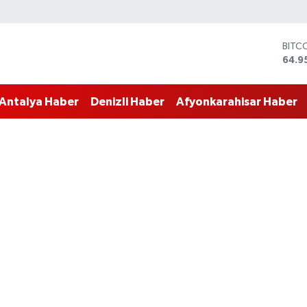
BITC
64.9
DOL
47,7
EUR
55,2
Antalya Haber
Denizli Haber
Afyonkarahisar Haber
STER
64,4
GRAM
6660
BİST
13.7