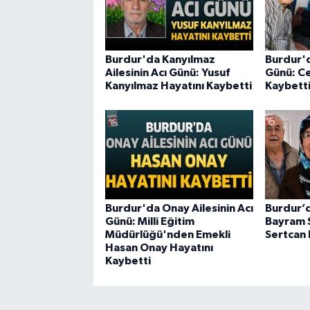
Burdur'da Kanyılmaz
Burdur'd
Ailesinin Acı Günü: Yusuf
Günü: Ce
Kanyılmaz Hayatını Kaybetti
Kaybett
Burdur'da Onay Ailesinin Acı
Burdur’d
Günü: Milli Eğitim
Bayram S
Müdürlüğü'nden Emekli
Sertcan 
Hasan Onay Hayatını
Kaybetti