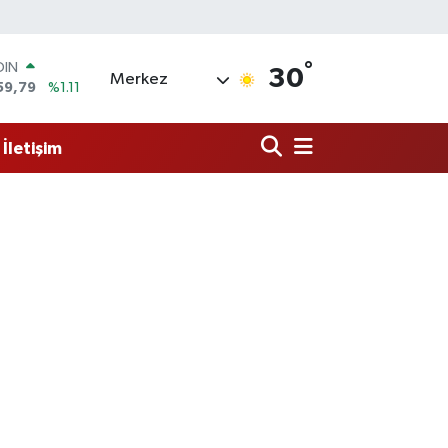
OIN
59,79
%1.11
°
AR
30
Merkez
436
%0.18
O
510
%0.32
İletişim
LİN
811
%0.38
 ALTIN
.55
%0.03
100
79
%-14