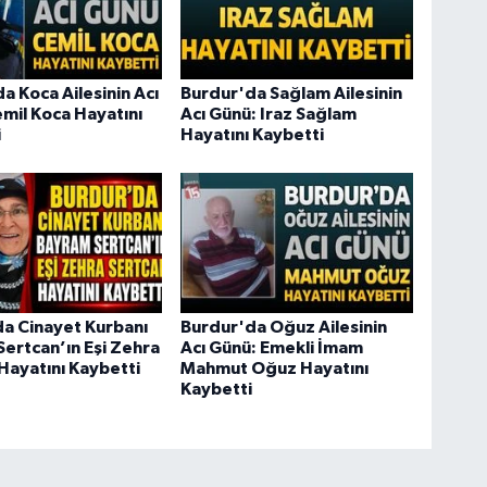
a Koca Ailesinin Acı
Burdur'da Sağlam Ailesinin
mil Koca Hayatını
Acı Günü: Iraz Sağlam
i
Hayatını Kaybetti
a Cinayet Kurbanı
Burdur'da Oğuz Ailesinin
ertcan’ın Eşi Zehra
Acı Günü: Emekli İmam
Hayatını Kaybetti
Mahmut Oğuz Hayatını
Kaybetti