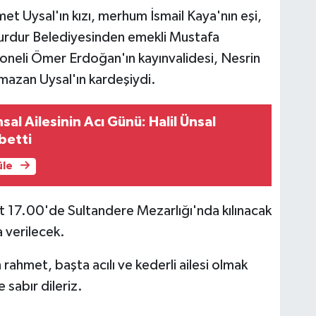
Uysal'ın kızı, merhum İsmail Kaya'nın eşi,
urdur Belediyesinden emekli Mustafa
rsoneli Ömer Erdoğan'ın kayınvalidesi, Nesrin
mazan Uysal'ın kardeşiydi.
al Ailesinin Acı Günü: Halil Ünsal
betti
üle
t 17.00'de Sultandere Mezarlığı'nda kılınacak
 verilecek.
hmet, başta acılı ve kederli ailesi olmak
 sabır dileriz.