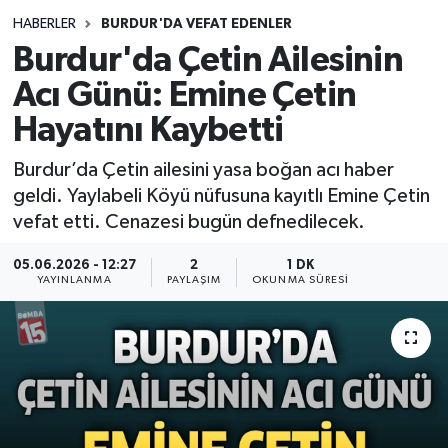
HABERLER
BURDUR'DA VEFAT EDENLER
Siyasetçi
Burdur'da Çetin Ailesinin
Spor
Acı Günü: Emine Çetin
Hayatını Kaybetti
Tebrik
Burdur’da Çetin ailesini yasa boğan acı haber
Türkiye
geldi. Yaylabeli Köyü nüfusuna kayıtlı Emine Çetin
vefat etti. Cenazesi bugün defnedilecek.
05.06.2026 - 12:27
2
1 DK
YAYINLANMA
PAYLAŞIM
OKUNMA SÜRESI