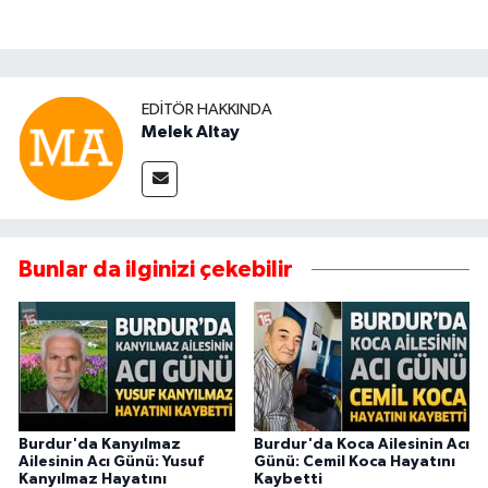
EDITÖR HAKKINDA
Melek Altay
Bunlar da ilginizi çekebilir
Burdur'da Kanyılmaz
Burdur'da Koca Ailesinin Acı
Ailesinin Acı Günü: Yusuf
Günü: Cemil Koca Hayatını
Kanyılmaz Hayatını
Kaybetti