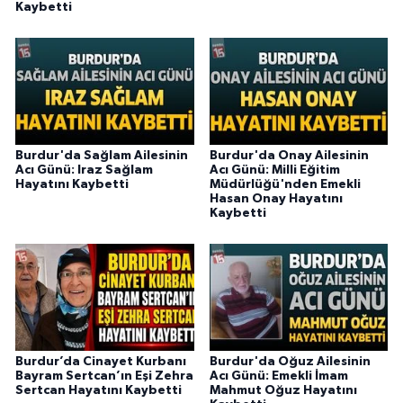
Kaybetti
Burdur'da Sağlam Ailesinin
Burdur'da Onay Ailesinin
Acı Günü: Iraz Sağlam
Acı Günü: Milli Eğitim
Hayatını Kaybetti
Müdürlüğü'nden Emekli
Hasan Onay Hayatını
Kaybetti
Burdur’da Cinayet Kurbanı
Burdur'da Oğuz Ailesinin
Bayram Sertcan’ın Eşi Zehra
Acı Günü: Emekli İmam
Sertcan Hayatını Kaybetti
Mahmut Oğuz Hayatını