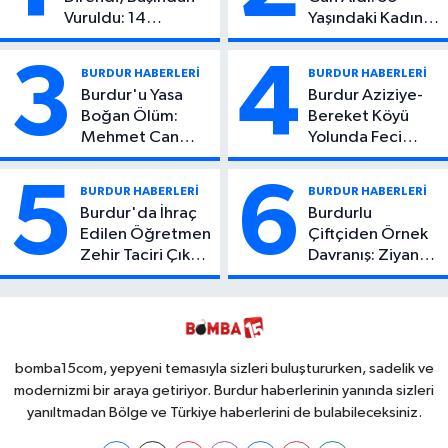
Vuruldu: 14
Yaşındaki Kadın
Yaşındaki Çocuktan
Hayatını Kaybetti
Kötü Haber!
3
4
BURDUR HABERLERİ
BURDUR HABERLERİ
Burdur'u Yasa
Burdur Aziziye-
Boğan Ölüm:
Bereket Köyü
Mehmet Can
Yolunda Feci
Atıcı Genç Yaşta
Kaza: 1 Ölü, 2
Yaşamını Yitirdi
Yaralı
5
6
BURDUR HABERLERİ
BURDUR HABERLERİ
Burdur'da İhraç
Burdurlu
Edilen Öğretmen
Çiftçiden Örnek
Zehir Taciri Çıktı:
Davranış: Ziyan
Binlerce
Olmasın Diye
Kullanımlık Zehir
Ücretsiz Yaptı!
Ele Geçirildi!
İsteyen İstediği
Kadar
Toplayabilecek
bomba15com, yepyeni temasıyla sizleri buluştururken, sadelik ve
modernizmi bir araya getiriyor. Burdur haberlerinin yanında sizleri
yanıltmadan Bölge ve Türkiye haberlerini de bulabileceksiniz.