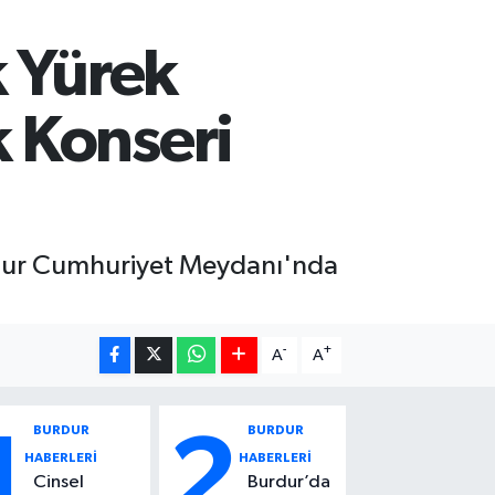
k Yürek
 Konseri
rdur Cumhuriyet Meydanı'nda
-
+
A
A
BURDUR
BURDUR
1
2
HABERLERİ
HABERLERİ
Cinsel
Burdur’da