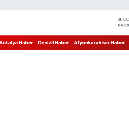
DOLA
47,7
EUR
55,2
Antalya Haber
Denizli Haber
Afyonkarahisar Haber
STERL
64,48
GRAM
6660
BİST
13.77
BITC
64.9