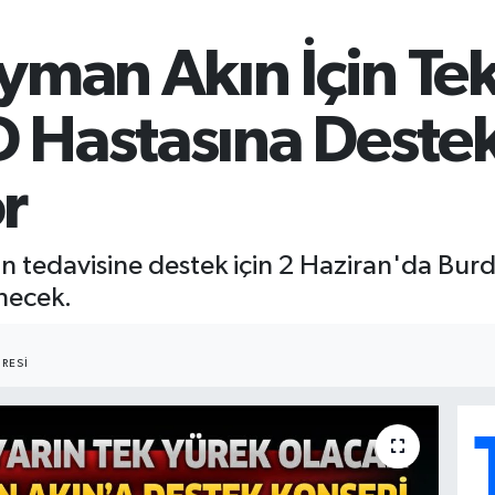
yman Akın İçin Te
 Hastasına Destek
r
n tedavisine destek için 2 Haziran'da Bu
necek.
RESI