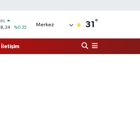
°
R
31
Merkez
436
%0.18
O
510
%0.32
İletişim
İN
11
%0.38
 ALTIN
.55
%0.03
100
9
%-14
OIN
98,24
%0.35