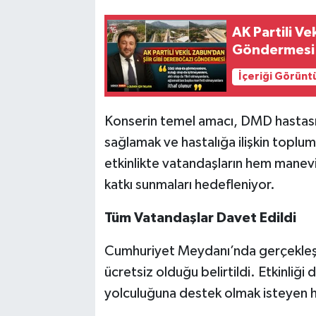
AK Partili V
Göndermesi
İçeriği Görünt
Konserin temel amacı, DMD hastası 
sağlamak ve hastalığa ilişkin toplu
etkinlikte vatandaşların hem mane
katkı sunmaları hedefleniyor.
Tüm Vatandaşlar Davet Edildi
Cumhuriyet Meydanı’nda gerçekleşt
ücretsiz olduğu belirtildi. Etkinliği
yolculuğuna destek olmak isteyen h