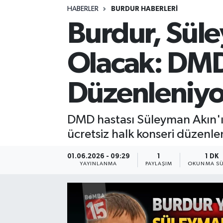
HABERLER
BURDUR HABERLERİ
Siyasetçi
Burdur, Süle
Spor
Olacak: DMD
Tebrik
Düzenleniyo
Türkiye
DMD hastası Süleyman Akın'ı
ücretsiz halk konseri düzenle
01.06.2026 - 09:29
1
1 DK
YAYINLANMA
PAYLAŞIM
OKUNMA SÜ