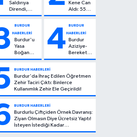
Saldırıya
Kene Can
Direndi,
Aldı: 55
Başından
Yaşındaki
Vuruldu: 14
Kadın
BURDUR
BURDUR
3
4
Yaşındaki
Hayatını
HABERLERİ
HABERLERİ
Çocuktan
Kaybetti
Burdur'u
Burdur
Kötü Haber!
Yasa
Aziziye-
Boğan
Bereket
Ölüm:
Köyü
Mehmet
Yolunda
5
BURDUR HABERLERİ
Can Atıcı
Feci Kaza:
Burdur'da İhraç Edilen Öğretmen
Genç
1 Ölü, 2
Zehir Taciri Çıktı: Binlerce
Yaşta
Yaralı
Kullanımlık Zehir Ele Geçirildi!
Yaşamını
Yitirdi
6
BURDUR HABERLERİ
Burdurlu Çiftçiden Örnek Davranış:
Ziyan Olmasın Diye Ücretsiz Yaptı!
İsteyen İstediği Kadar
Toplayabilecek