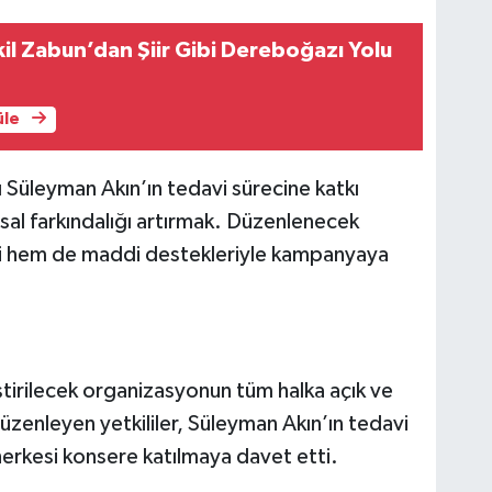
ekil Zabun’dan Şiir Gibi Dereboğazı Yolu
üle
Süleyman Akın’ın tedavi sürecine katkı
msal farkındalığı artırmak. Düzenlenecek
vi hem de maddi destekleriyle kampanyaya
irilecek organizasyonun tüm halka açık ve
 düzenleyen yetkililer, Süleyman Akın’ın tedavi
erkesi konsere katılmaya davet etti.