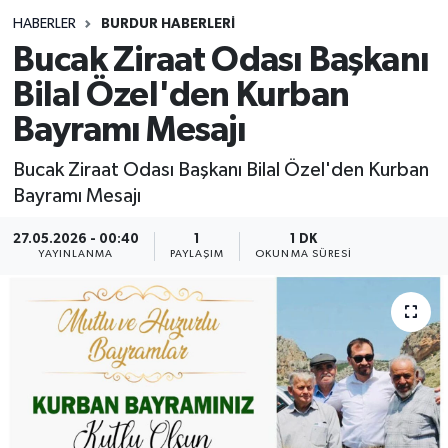
HABERLER
BURDUR HABERLERİ
Siyasetçi
Bucak Ziraat Odası Başkanı
Spor
Bilal Özel'den Kurban
Bayramı Mesajı
Tebrik
Bucak Ziraat Odası Başkanı Bilal Özel'den Kurban
Türkiye
Bayramı Mesajı
27.05.2026 - 00:40
1
1 DK
YAYINLANMA
PAYLAŞIM
OKUNMA SÜRESI