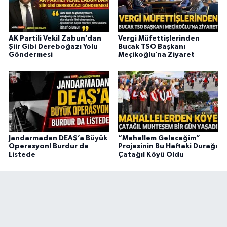
AK Partili Vekil Zabun’dan
Vergi Müfettişlerinden
Şiir Gibi Dereboğazı Yolu
Bucak TSO Başkanı
Göndermesi
Meçikoğlu’na Ziyaret
Jandarmadan DEAŞ’a Büyük
“Mahallem Geleceğim”
Operasyon! Burdur da
Projesinin Bu Haftaki Durağı
Listede
Çatağıl Köyü Oldu