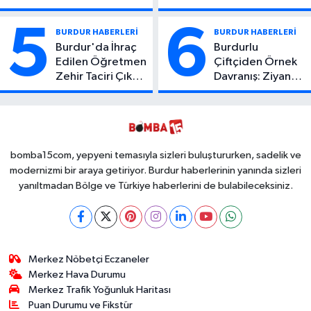
Atıcı Genç Yaşta
Kaza: 1 Ölü, 2
Yaşamını Yitirdi
Yaralı
5
6
BURDUR HABERLERİ
BURDUR HABERLERİ
Burdur'da İhraç
Burdurlu
Edilen Öğretmen
Çiftçiden Örnek
Zehir Taciri Çıktı:
Davranış: Ziyan
Binlerce
Olmasın Diye
Kullanımlık Zehir
Ücretsiz Yaptı!
Ele Geçirildi!
İsteyen İstediği
Kadar
Toplayabilecek
bomba15com, yepyeni temasıyla sizleri buluştururken, sadelik ve
modernizmi bir araya getiriyor. Burdur haberlerinin yanında sizleri
yanıltmadan Bölge ve Türkiye haberlerini de bulabileceksiniz.
Merkez Nöbetçi Eczaneler
Merkez Hava Durumu
Merkez Trafik Yoğunluk Haritası
Puan Durumu ve Fikstür