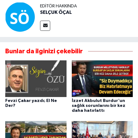
EDITÖR HAKKINDA
SELÇUK ÖÇAL
Bunlar da ilginizi çekebilir
Fevzi Çakar yazdı; El Ne
İzzet Akbulut Burdur'un
Der?
sağlık sorunlarını bir kez
daha hatırlattı