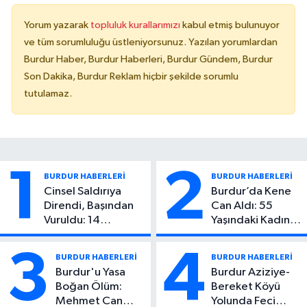
Yorum yazarak
topluluk kurallarımızı
kabul etmiş bulunuyor
ve tüm sorumluluğu üstleniyorsunuz. Yazılan yorumlardan
Burdur Haber, Burdur Haberleri, Burdur Gündem, Burdur
Son Dakika, Burdur Reklam hiçbir şekilde sorumlu
tutulamaz.
1
2
BURDUR HABERLERİ
BURDUR HABERLERİ
Cinsel Saldırıya
Burdur’da Kene
Direndi, Başından
Can Aldı: 55
Vuruldu: 14
Yaşındaki Kadın
Yaşındaki Çocuktan
Hayatını Kaybetti
Kötü Haber!
3
4
BURDUR HABERLERİ
BURDUR HABERLERİ
Burdur'u Yasa
Burdur Aziziye-
Boğan Ölüm:
Bereket Köyü
Mehmet Can
Yolunda Feci