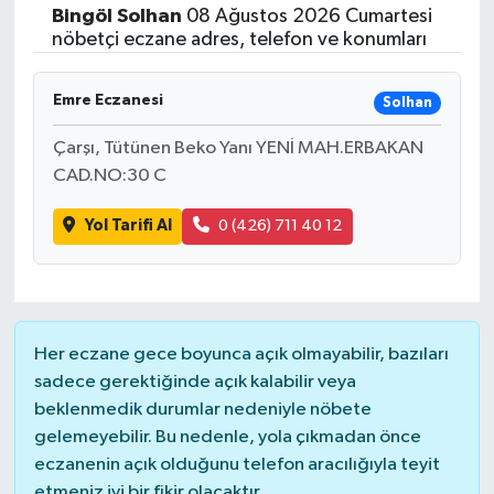
Bingöl
Solhan
08 Ağustos 2026 Cumartesi
Siyasetçi
nöbetçi eczane adres, telefon ve konumları
Spor
Emre Eczanesi
Solhan
Çarşı, Tütünen Beko Yanı YENİ MAH.ERBAKAN
Tebrik
CAD.NO:30 C
Türkiye
Yol Tarifi Al
0 (426) 711 40 12
Her eczane gece boyunca açık olmayabilir, bazıları
sadece gerektiğinde açık kalabilir veya
beklenmedik durumlar nedeniyle nöbete
gelemeyebilir. Bu nedenle, yola çıkmadan önce
eczanenin açık olduğunu telefon aracılığıyla teyit
etmeniz iyi bir fikir olacaktır.