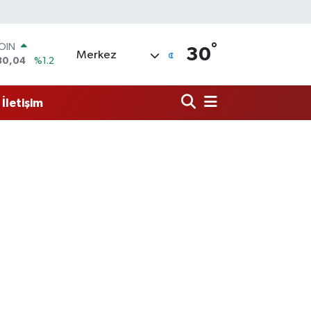
COIN
°
30
Merkez
30,04
%1.2
AR
7106
%0.17
O
İletişim
652
%0.27
LİN
4046
%0.35
M ALTIN
8.99
%2.59
100
73
%-19