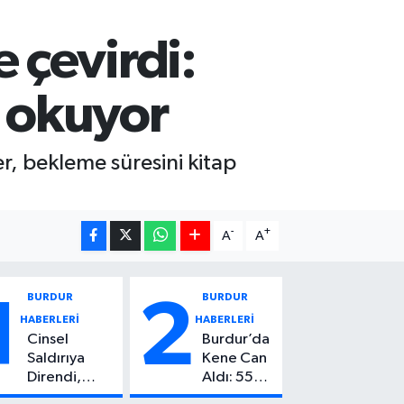
 çevirdi:
p okuyor
r, bekleme süresini kitap
-
+
A
A
BURDUR
BURDUR
1
2
HABERLERİ
HABERLERİ
Cinsel
Burdur’da
Saldırıya
Kene Can
Direndi,
Aldı: 55
Başından
Yaşındaki