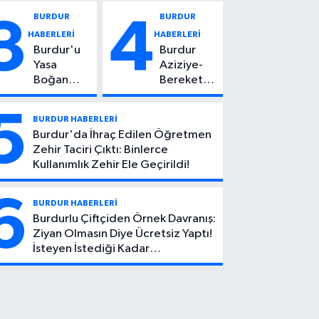
Vuruldu: 14
Kadın
BURDUR
BURDUR
3
4
Yaşındaki
Hayatını
HABERLERİ
HABERLERİ
Çocuktan
Kaybetti
Burdur'u
Burdur
Kötü Haber!
Yasa
Aziziye-
Boğan
Bereket
Ölüm:
Köyü
Mehmet
Yolunda
5
BURDUR HABERLERİ
Can Atıcı
Feci Kaza:
Burdur'da İhraç Edilen Öğretmen
Genç
1 Ölü, 2
Zehir Taciri Çıktı: Binlerce
Yaşta
Yaralı
Kullanımlık Zehir Ele Geçirildi!
Yaşamını
Yitirdi
6
BURDUR HABERLERİ
Burdurlu Çiftçiden Örnek Davranış:
Ziyan Olmasın Diye Ücretsiz Yaptı!
İsteyen İstediği Kadar
Toplayabilecek