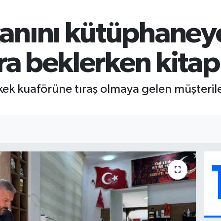
anını kütüphaneye
ıra beklerken kita
rkek kuaförüne tıraş olmaya gelen müşterile