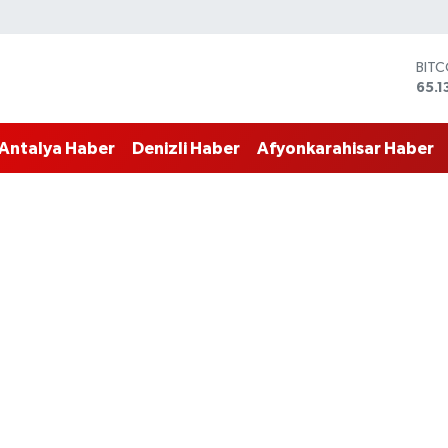
BIT
65.1
DOL
47,
EUR
Antalya Haber
Denizli Haber
Afyonkarahisar Haber
55,1
STER
64,
GRA
664
BİST
13.7