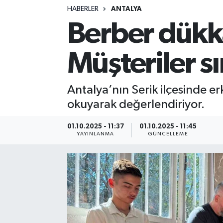
HABERLER
ANTALYA
Siyasetçi
Berber dükk
Spor
Müşteriler s
Tebrik
Antalya’nın Serik ilçesinde e
Türkiye
okuyarak değerlendiriyor.
01.10.2025 - 11:37
01.10.2025 - 11:45
YAYINLANMA
GÜNCELLEME