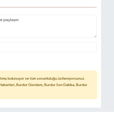
tmiş bulunuyor ve tüm sorumluluğu üstleniyorsunuz.
Haberleri, Burdur Gündem, Burdur Son Dakika, Burdur