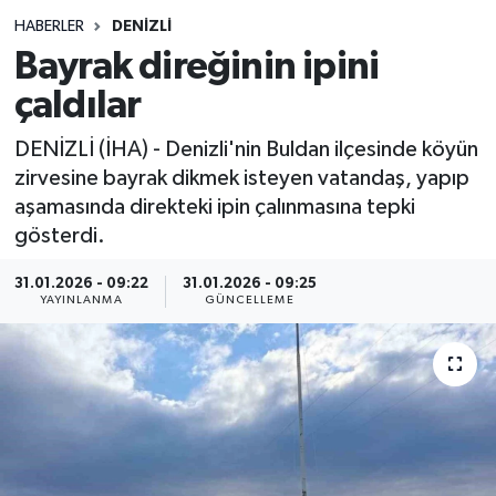
HABERLER
DENIZLI
Siyasetçi
Bayrak direğinin ipini
Spor
çaldılar
DENİZLİ (İHA) - Denizli'nin Buldan ilçesinde köyün
Tebrik
zirvesine bayrak dikmek isteyen vatandaş, yapıp
aşamasında direkteki ipin çalınmasına tepki
Türkiye
gösterdi.
31.01.2026 - 09:22
31.01.2026 - 09:25
YAYINLANMA
GÜNCELLEME