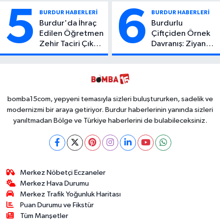
Yaşamını Yitirdi
Yaralı
5
6
BURDUR HABERLERİ
BURDUR HABERLERİ
Burdur'da İhraç
Burdurlu
Edilen Öğretmen
Çiftçiden Örnek
Zehir Taciri Çıktı:
Davranış: Ziyan
Binlerce
Olmasın Diye
Kullanımlık Zehir
Ücretsiz Yaptı!
Ele Geçirildi!
İsteyen İstediği
Kadar
Toplayabilecek
bomba15com, yepyeni temasıyla sizleri buluştururken, sadelik ve
modernizmi bir araya getiriyor. Burdur haberlerinin yanında sizleri
yanıltmadan Bölge ve Türkiye haberlerini de bulabileceksiniz.
Merkez Nöbetçi Eczaneler
Merkez Hava Durumu
Merkez Trafik Yoğunluk Haritası
Puan Durumu ve Fikstür
Tüm Manşetler