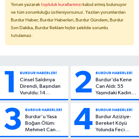
Yorum yazarak
topluluk kurallarımızı
kabul etmiş bulunuyor
ve tüm sorumluluğu üstleniyorsunuz. Yazılan yorumlardan
Burdur Haber, Burdur Haberleri, Burdur Gündem, Burdur
Son Dakika, Burdur Reklam hiçbir şekilde sorumlu
tutulamaz.
1
2
BURDUR HABERLERİ
BURDUR HABERLERİ
Cinsel Saldırıya
Burdur’da Kene
Direndi, Başından
Can Aldı: 55
Vuruldu: 14
Yaşındaki Kadın
Yaşındaki Çocuktan
Hayatını Kaybetti
Kötü Haber!
3
4
BURDUR HABERLERİ
BURDUR HABERLERİ
Burdur'u Yasa
Burdur Aziziye-
Boğan Ölüm:
Bereket Köyü
Mehmet Can
Yolunda Feci
Atıcı Genç Yaşta
Kaza: 1 Ölü, 2