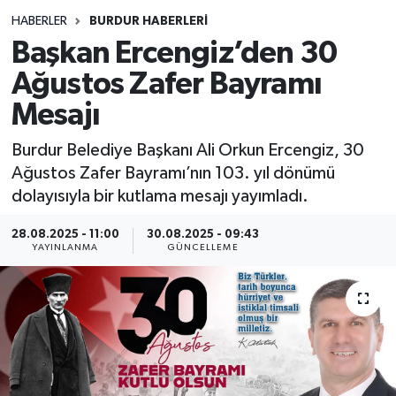
HABERLER
BURDUR HABERLERİ
Siyasetçi
Başkan Ercengiz’den 30
Spor
Ağustos Zafer Bayramı
Mesajı
Tebrik
Burdur Belediye Başkanı Ali Orkun Ercengiz, 30
Türkiye
Ağustos Zafer Bayramı’nın 103. yıl dönümü
dolayısıyla bir kutlama mesajı yayımladı.
28.08.2025 - 11:00
30.08.2025 - 09:43
YAYINLANMA
GÜNCELLEME