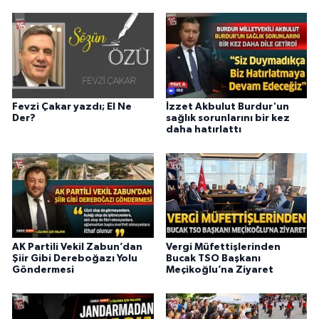
Fevzi Çakar yazdı; El Ne
İzzet Akbulut Burdur'un
Der?
sağlık sorunlarını bir kez
daha hatırlattı
AK Partili Vekil Zabun’dan
Vergi Müfettişlerinden
Şiir Gibi Dereboğazı Yolu
Bucak TSO Başkanı
Göndermesi
Meçikoğlu’na Ziyaret