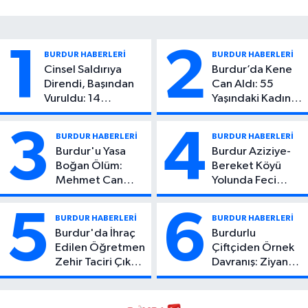
1
2
BURDUR HABERLERİ
BURDUR HABERLERİ
Cinsel Saldırıya
Burdur’da Kene
Direndi, Başından
Can Aldı: 55
Vuruldu: 14
Yaşındaki Kadın
Yaşındaki Çocuktan
Hayatını Kaybetti
Kötü Haber!
3
4
BURDUR HABERLERİ
BURDUR HABERLERİ
Burdur'u Yasa
Burdur Aziziye-
Boğan Ölüm:
Bereket Köyü
Mehmet Can
Yolunda Feci
Atıcı Genç Yaşta
Kaza: 1 Ölü, 2
Yaşamını Yitirdi
Yaralı
5
6
BURDUR HABERLERİ
BURDUR HABERLERİ
Burdur'da İhraç
Burdurlu
Edilen Öğretmen
Çiftçiden Örnek
Zehir Taciri Çıktı:
Davranış: Ziyan
Binlerce
Olmasın Diye
Kullanımlık Zehir
Ücretsiz Yaptı!
Ele Geçirildi!
İsteyen İstediği