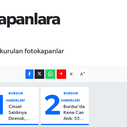
kapanlara
 kurulan fotokapanlar
-
+
A
A
BURDUR
BURDUR
1
2
HABERLERİ
HABERLERİ
Cinsel
Burdur’da
Saldırıya
Kene Can
Direndi,
Aldı: 55
Başından
Yaşındaki