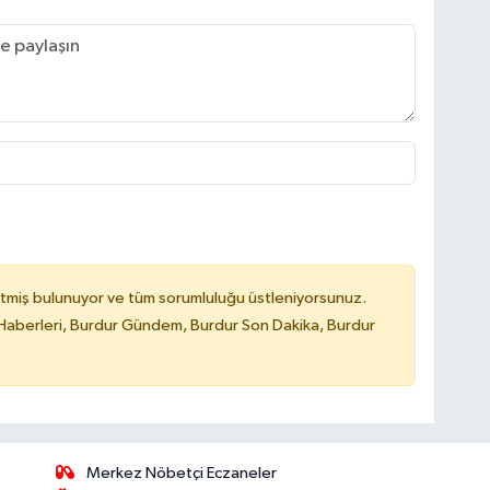
tmiş bulunuyor ve tüm sorumluluğu üstleniyorsunuz.
Haberleri, Burdur Gündem, Burdur Son Dakika, Burdur
Merkez Nöbetçi Eczaneler