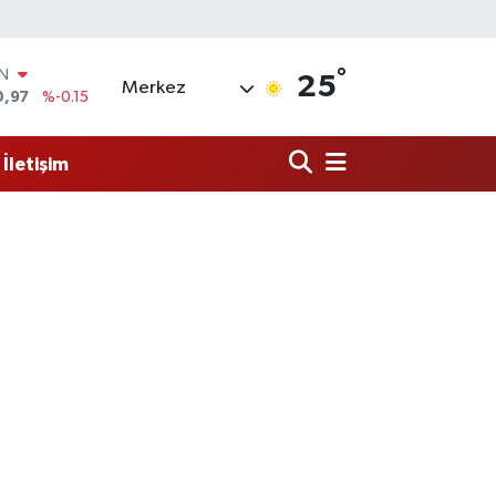
°
R
25
Merkez
36
%0.18
10
%0.32
İletişim
İN
1
%0.38
ALTIN
55
%0
00
%-14
IN
0,97
%-0.15