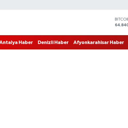
DOLA
47,74
EURO
55,25
Antalya Haber
Denizli Haber
Afyonkarahisar Haber
STERL
64,481
GRAM 
6660.
BİST1
13.779
BITCO
64.84