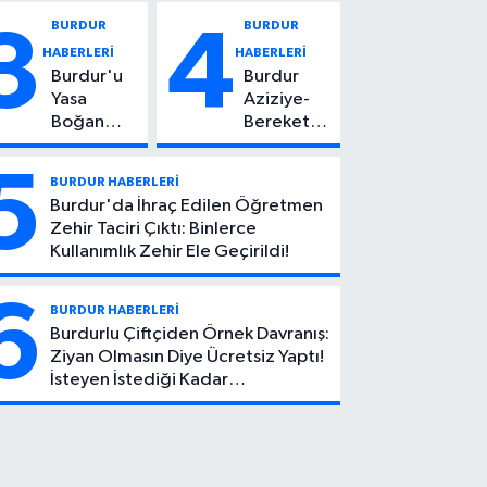
Vuruldu: 14
Kadın
BURDUR
BURDUR
3
4
Yaşındaki
Hayatını
HABERLERİ
HABERLERİ
Çocuktan
Kaybetti
Burdur'u
Burdur
Kötü Haber!
Yasa
Aziziye-
Boğan
Bereket
Ölüm:
Köyü
Mehmet
Yolunda
5
BURDUR HABERLERİ
Can Atıcı
Feci Kaza:
Burdur'da İhraç Edilen Öğretmen
Genç
1 Ölü, 2
Zehir Taciri Çıktı: Binlerce
Yaşta
Yaralı
Kullanımlık Zehir Ele Geçirildi!
Yaşamını
Yitirdi
6
BURDUR HABERLERİ
Burdurlu Çiftçiden Örnek Davranış:
Ziyan Olmasın Diye Ücretsiz Yaptı!
İsteyen İstediği Kadar
Toplayabilecek