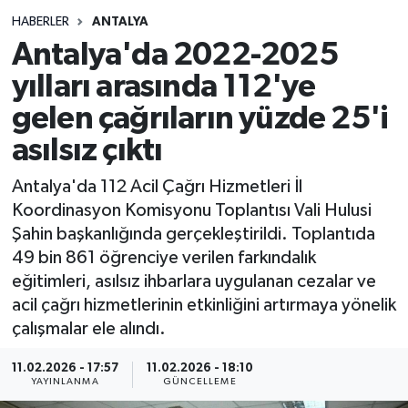
HABERLER
ANTALYA
Siyasetçi
Antalya'da 2022-2025
Spor
yılları arasında 112'ye
gelen çağrıların yüzde 25'i
Tebrik
asılsız çıktı
Türkiye
Antalya'da 112 Acil Çağrı Hizmetleri İl
Koordinasyon Komisyonu Toplantısı Vali Hulusi
Şahin başkanlığında gerçekleştirildi. Toplantıda
49 bin 861 öğrenciye verilen farkındalık
eğitimleri, asılsız ihbarlara uygulanan cezalar ve
acil çağrı hizmetlerinin etkinliğini artırmaya yönelik
çalışmalar ele alındı.
11.02.2026 - 17:57
11.02.2026 - 18:10
YAYINLANMA
GÜNCELLEME