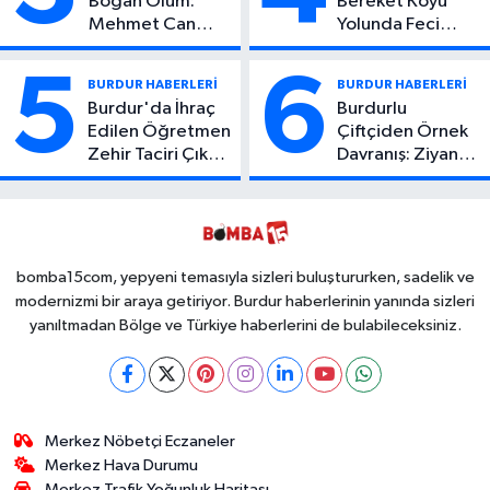
Boğan Ölüm:
Bereket Köyü
Mehmet Can
Yolunda Feci
Atıcı Genç Yaşta
Kaza: 1 Ölü, 2
Yaşamını Yitirdi
Yaralı
5
6
BURDUR HABERLERİ
BURDUR HABERLERİ
Burdur'da İhraç
Burdurlu
Edilen Öğretmen
Çiftçiden Örnek
Zehir Taciri Çıktı:
Davranış: Ziyan
Binlerce
Olmasın Diye
Kullanımlık Zehir
Ücretsiz Yaptı!
Ele Geçirildi!
İsteyen İstediği
Kadar
Toplayabilecek
bomba15com, yepyeni temasıyla sizleri buluştururken, sadelik ve
modernizmi bir araya getiriyor. Burdur haberlerinin yanında sizleri
yanıltmadan Bölge ve Türkiye haberlerini de bulabileceksiniz.
Merkez Nöbetçi Eczaneler
Merkez Hava Durumu
Merkez Trafik Yoğunluk Haritası