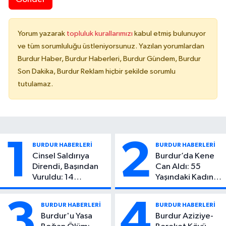
Yorum yazarak
topluluk kurallarımızı
kabul etmiş bulunuyor
ve tüm sorumluluğu üstleniyorsunuz. Yazılan yorumlardan
Burdur Haber, Burdur Haberleri, Burdur Gündem, Burdur
Son Dakika, Burdur Reklam hiçbir şekilde sorumlu
tutulamaz.
1
2
BURDUR HABERLERİ
BURDUR HABERLERİ
Cinsel Saldırıya
Burdur’da Kene
Direndi, Başından
Can Aldı: 55
Vuruldu: 14
Yaşındaki Kadın
Yaşındaki Çocuktan
Hayatını Kaybetti
Kötü Haber!
3
4
BURDUR HABERLERİ
BURDUR HABERLERİ
Burdur'u Yasa
Burdur Aziziye-