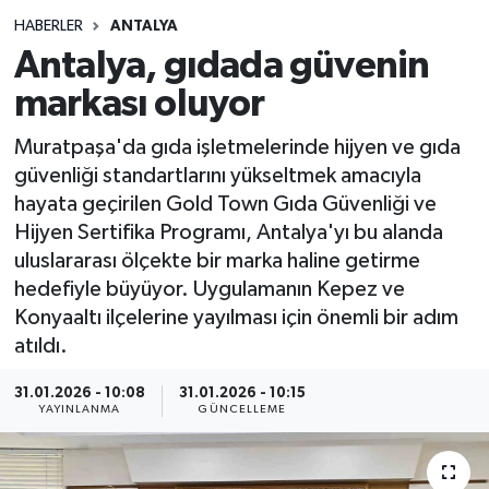
HABERLER
ANTALYA
Siyasetçi
Antalya, gıdada güvenin
Spor
markası oluyor
Muratpaşa'da gıda işletmelerinde hijyen ve gıda
Tebrik
güvenliği standartlarını yükseltmek amacıyla
hayata geçirilen Gold Town Gıda Güvenliği ve
Türkiye
Hijyen Sertifika Programı, Antalya'yı bu alanda
uluslararası ölçekte bir marka haline getirme
hedefiyle büyüyor. Uygulamanın Kepez ve
Konyaaltı ilçelerine yayılması için önemli bir adım
atıldı.
31.01.2026 - 10:08
31.01.2026 - 10:15
YAYINLANMA
GÜNCELLEME