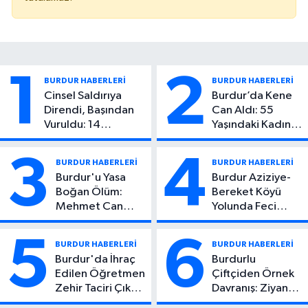
1
2
BURDUR HABERLERİ
BURDUR HABERLERİ
Cinsel Saldırıya
Burdur’da Kene
Direndi, Başından
Can Aldı: 55
Vuruldu: 14
Yaşındaki Kadın
Yaşındaki Çocuktan
Hayatını Kaybetti
Kötü Haber!
3
4
BURDUR HABERLERİ
BURDUR HABERLERİ
Burdur'u Yasa
Burdur Aziziye-
Boğan Ölüm:
Bereket Köyü
Mehmet Can
Yolunda Feci
Atıcı Genç Yaşta
Kaza: 1 Ölü, 2
Yaşamını Yitirdi
Yaralı
5
6
BURDUR HABERLERİ
BURDUR HABERLERİ
Burdur'da İhraç
Burdurlu
Edilen Öğretmen
Çiftçiden Örnek
Zehir Taciri Çıktı:
Davranış: Ziyan
Binlerce
Olmasın Diye