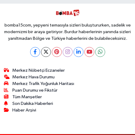
Kullanımlık Zehir
Ücretsiz Yaptı!
Ele Geçirildi!
İsteyen İstediği
Kadar
Toplayabilecek
bomba15com, yepyeni temasıyla sizleri buluştururken, sadelik ve
modernizmi bir araya getiriyor. Burdur haberlerinin yanında sizleri
yanıltmadan Bölge ve Türkiye haberlerini de bulabileceksiniz.
Merkez Nöbetçi Eczaneler
Merkez Hava Durumu
Merkez Trafik Yoğunluk Haritası
Puan Durumu ve Fikstür
Tüm Manşetler
Son Dakika Haberleri
Haber Arşivi