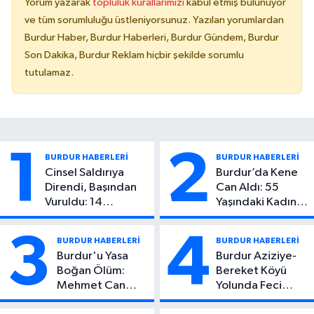
Yorum yazarak
topluluk kurallarımızı
kabul etmiş bulunuyor
ve tüm sorumluluğu üstleniyorsunuz. Yazılan yorumlardan
Burdur Haber, Burdur Haberleri, Burdur Gündem, Burdur
Son Dakika, Burdur Reklam hiçbir şekilde sorumlu
tutulamaz.
1
2
BURDUR HABERLERİ
BURDUR HABERLERİ
Cinsel Saldırıya
Burdur’da Kene
Direndi, Başından
Can Aldı: 55
Vuruldu: 14
Yaşındaki Kadın
Yaşındaki Çocuktan
Hayatını Kaybetti
Kötü Haber!
3
4
BURDUR HABERLERİ
BURDUR HABERLERİ
Burdur'u Yasa
Burdur Aziziye-
Boğan Ölüm:
Bereket Köyü
Mehmet Can
Yolunda Feci
Atıcı Genç Yaşta
Kaza: 1 Ölü, 2