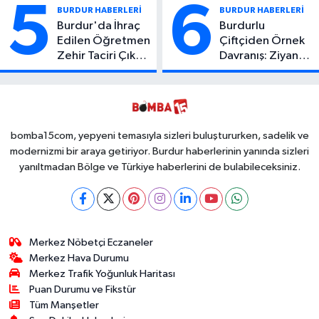
Yaşamını Yitirdi
Yaralı
5
6
BURDUR HABERLERİ
BURDUR HABERLERİ
Burdur'da İhraç
Burdurlu
Edilen Öğretmen
Çiftçiden Örnek
Zehir Taciri Çıktı:
Davranış: Ziyan
Binlerce
Olmasın Diye
Kullanımlık Zehir
Ücretsiz Yaptı!
Ele Geçirildi!
İsteyen İstediği
Kadar
Toplayabilecek
bomba15com, yepyeni temasıyla sizleri buluştururken, sadelik ve
modernizmi bir araya getiriyor. Burdur haberlerinin yanında sizleri
yanıltmadan Bölge ve Türkiye haberlerini de bulabileceksiniz.
Merkez Nöbetçi Eczaneler
Merkez Hava Durumu
Merkez Trafik Yoğunluk Haritası
Puan Durumu ve Fikstür
Tüm Manşetler