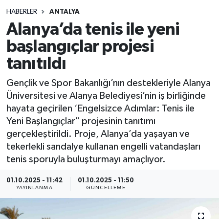
HABERLER
ANTALYA
Siyasetçi
Alanya’da tenis ile yeni
Spor
başlangıçlar projesi
tanıtıldı
Tebrik
Gençlik ve Spor Bakanlığı’nın destekleriyle Alanya
Türkiye
Üniversitesi ve Alanya Belediyesi’nin iş birliğinde
hayata geçirilen ‘Engelsizce Adımlar: Tenis ile
Yeni Başlangıçlar" projesinin tanıtımı
gerçekleştirildi. Proje, Alanya’da yaşayan ve
tekerlekli sandalye kullanan engelli vatandaşları
tenis sporuyla buluşturmayı amaçlıyor.
01.10.2025 - 11:42
01.10.2025 - 11:50
YAYINLANMA
GÜNCELLEME