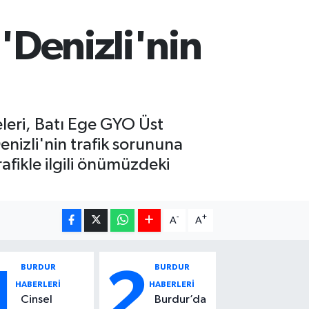
 'Denizli'nin
leri, Batı Ege GYO Üst
enizli'nin trafik sorununa
afikle ilgili önümüzdeki
-
+
A
A
BURDUR
BURDUR
1
2
HABERLERİ
HABERLERİ
Cinsel
Burdur’da