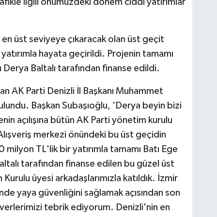
fikle ilgili önümüzdeki dönem ciddi yatırımlar
 en üst seviyeye çıkaracak olan üst geçit
r yatırımla hayata geçirildi. Projenin tamamı
 Derya Baltalı tarafından finanse edildi.
şan AK Parti Denizli İl Başkanı Muhammet
ulundu. Başkan Subaşıoğlu, 'Derya beyin bizi
nin açılışına bütün AK Parti yönetim kurulu
. Alışveriş merkezi önündeki bu üst geçidin
50 milyon TL'lik bir yatırımla tamamı Batı Ege
ltalı tarafından finanse edilen bu güzel üst
im Kurulu üyesi arkadaşlarımızla katıldık. İzmir
rinde yaya güvenliğini sağlamak açısından son
verlerimizi tebrik ediyorum. Denizli'nin en