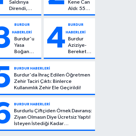
Saldırıya
Kene Can
Direndi,
Aldı: 55
Başından
Yaşındaki
Vuruldu: 14
Kadın
BURDUR
BURDUR
3
4
Yaşındaki
Hayatını
HABERLERİ
HABERLERİ
Çocuktan
Kaybetti
Burdur'u
Burdur
Kötü Haber!
Yasa
Aziziye-
Boğan
Bereket
Ölüm:
Köyü
Mehmet
Yolunda
5
BURDUR HABERLERİ
Can Atıcı
Feci Kaza:
Burdur'da İhraç Edilen Öğretmen
Genç
1 Ölü, 2
Zehir Taciri Çıktı: Binlerce
Yaşta
Yaralı
Kullanımlık Zehir Ele Geçirildi!
Yaşamını
Yitirdi
6
BURDUR HABERLERİ
Burdurlu Çiftçiden Örnek Davranış:
Ziyan Olmasın Diye Ücretsiz Yaptı!
İsteyen İstediği Kadar
Toplayabilecek