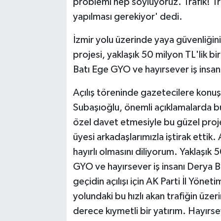
problemi hep söylüyoruz. Trafik! Tra
yapılması gerekiyor' dedi.
İzmir yolu üzerinde yaya güvenliğini
projesi, yaklaşık 50 milyon TL'lik bi
Batı Ege GYO ve hayırsever iş insanı
Açılış töreninde gazetecilere konu
Subaşıoğlu, önemli açıklamalarda b
özel davet etmesiyle bu güzel proje
üyesi arkadaşlarımızla iştirak ettik
hayırlı olmasını diliyorum. Yaklaşık 
GYO ve hayırsever iş insanı Derya Ba
geçidin açılışı için AK Parti İl Yönet
yolundaki bu hızlı akan trafiğin üze
derece kıymetli bir yatırım. Hayırse