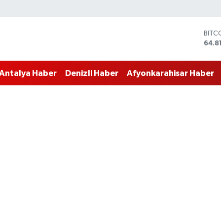
DOL
47,7
EUR
55,2
Antalya Haber
Denizli Haber
Afyonkarahisar Haber
STER
64,4
GRAM
6660
BİST
13.7
BITC
64.8