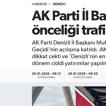
HABERLER
DENIZLI
Siyasetçi
AK Parti İl B
Spor
önceliği trafi
Tebrik
AK Parti Denizli İl Başkanı 
Türkiye
Geçidi'nin açılışına katıldı.
dikkat çekti ve 'Denizli'nin e
dönem ciddi yatırımlar yapılm
29.01.2026 - 09:13
29.01.2026 - 09:20
YAYINLANMA
GÜNCELLEME