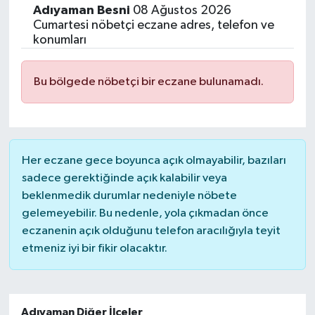
Adıyaman
Besni
08 Ağustos 2026
Siyasetçi
Cumartesi nöbetçi eczane adres, telefon ve
konumları
Spor
Bu bölgede nöbetçi bir eczane bulunamadı.
Tebrik
Türkiye
Her eczane gece boyunca açık olmayabilir, bazıları
sadece gerektiğinde açık kalabilir veya
beklenmedik durumlar nedeniyle nöbete
gelemeyebilir. Bu nedenle, yola çıkmadan önce
eczanenin açık olduğunu telefon aracılığıyla teyit
etmeniz iyi bir fikir olacaktır.
Adıyaman Diğer İlçeler