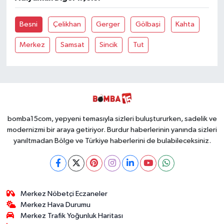
Besni
Çelikhan
Gerger
Gölbaşi
Kahta
Merkez
Samsat
Sincik
Tut
bomba15com, yepyeni temasıyla sizleri buluştururken, sadelik ve
modernizmi bir araya getiriyor. Burdur haberlerinin yanında sizleri
yanıltmadan Bölge ve Türkiye haberlerini de bulabileceksiniz.
Merkez Nöbetçi Eczaneler
Merkez Hava Durumu
Merkez Trafik Yoğunluk Haritası