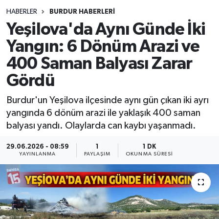
HABERLER
BURDUR HABERLERİ
Siyasetçi
Yeşilova'da Aynı Günde İki
Spor
Yangın: 6 Dönüm Arazi ve
400 Saman Balyası Zarar
Tebrik
Gördü
Türkiye
Burdur'un Yeşilova ilçesinde aynı gün çıkan iki ayrı
yangında 6 dönüm arazi ile yaklaşık 400 saman
balyası yandı. Olaylarda can kaybı yaşanmadı.
29.06.2026 - 08:59
1
1 DK
YAYINLANMA
PAYLAŞIM
OKUNMA SÜRESI