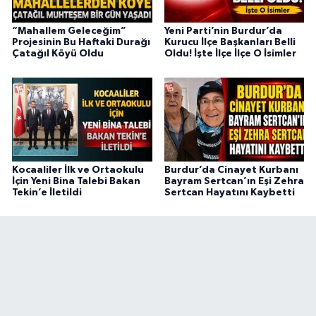
“Mahallem Geleceğim”
Yeni Parti’nin Burdur’da
Projesinin Bu Haftaki Durağı
Kurucu İlçe Başkanları Belli
Çatağıl Köyü Oldu
Oldu! İşte İlçe İlçe O İsimler
Kocaaliler İlk ve Ortaokulu
Burdur’da Cinayet Kurbanı
İçin Yeni Bina Talebi Bakan
Bayram Sertcan’ın Eşi Zehra
Tekin’e İletildi
Sertcan Hayatını Kaybetti