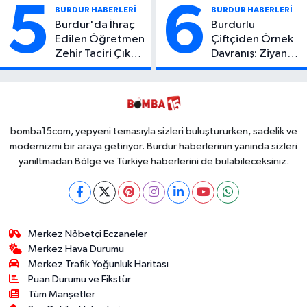
Yaşamını Yitirdi
Yaralı
5
6
BURDUR HABERLERİ
BURDUR HABERLERİ
Burdur'da İhraç
Burdurlu
Edilen Öğretmen
Çiftçiden Örnek
Zehir Taciri Çıktı:
Davranış: Ziyan
Binlerce
Olmasın Diye
Kullanımlık Zehir
Ücretsiz Yaptı!
Ele Geçirildi!
İsteyen İstediği
Kadar
Toplayabilecek
bomba15com, yepyeni temasıyla sizleri buluştururken, sadelik ve
modernizmi bir araya getiriyor. Burdur haberlerinin yanında sizleri
yanıltmadan Bölge ve Türkiye haberlerini de bulabileceksiniz.
Merkez Nöbetçi Eczaneler
Merkez Hava Durumu
Merkez Trafik Yoğunluk Haritası
Puan Durumu ve Fikstür
Tüm Manşetler