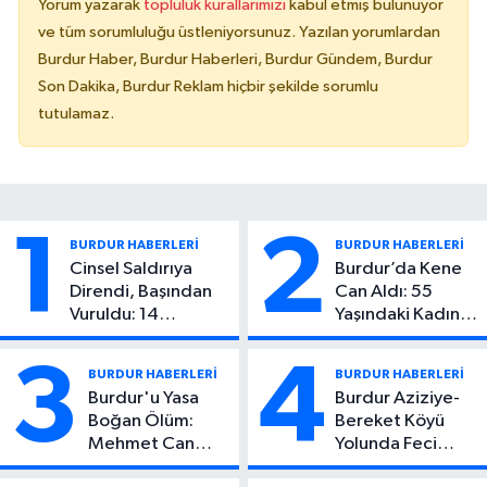
Yorum yazarak
topluluk kurallarımızı
kabul etmiş bulunuyor
ve tüm sorumluluğu üstleniyorsunuz. Yazılan yorumlardan
Burdur Haber, Burdur Haberleri, Burdur Gündem, Burdur
Son Dakika, Burdur Reklam hiçbir şekilde sorumlu
tutulamaz.
1
2
BURDUR HABERLERİ
BURDUR HABERLERİ
Cinsel Saldırıya
Burdur’da Kene
Direndi, Başından
Can Aldı: 55
Vuruldu: 14
Yaşındaki Kadın
Yaşındaki Çocuktan
Hayatını Kaybetti
Kötü Haber!
3
4
BURDUR HABERLERİ
BURDUR HABERLERİ
Burdur'u Yasa
Burdur Aziziye-
Boğan Ölüm:
Bereket Köyü
Mehmet Can
Yolunda Feci
Atıcı Genç Yaşta
Kaza: 1 Ölü, 2