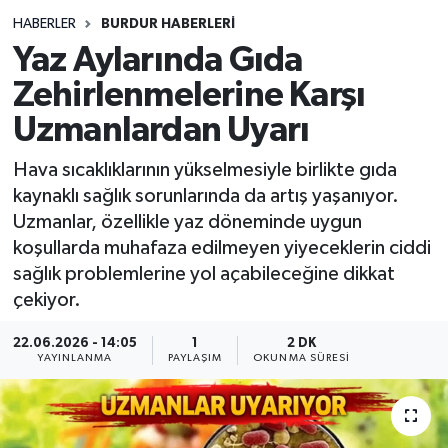
HABERLER
BURDUR HABERLERİ
Siyasetçi
Yaz Aylarında Gıda
Spor
Zehirlenmelerine Karşı
Uzmanlardan Uyarı
Tebrik
Hava sıcaklıklarının yükselmesiyle birlikte gıda
Türkiye
kaynaklı sağlık sorunlarında da artış yaşanıyor.
Uzmanlar, özellikle yaz döneminde uygun
koşullarda muhafaza edilmeyen yiyeceklerin ciddi
sağlık problemlerine yol açabileceğine dikkat
çekiyor.
22.06.2026 - 14:05
1
2 DK
YAYINLANMA
PAYLAŞIM
OKUNMA SÜRESI