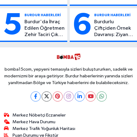
Atıcı Genç Yaşta
Kaza: 1 Ölü, 2
Yaşamını Yitirdi
Yaralı
5
6
BURDUR HABERLERİ
BURDUR HABERLERİ
Burdur'da İhraç
Burdurlu
Edilen Öğretmen
Çiftçiden Örnek
Zehir Taciri Çıktı:
Davranış: Ziyan
Binlerce
Olmasın Diye
Kullanımlık Zehir
Ücretsiz Yaptı!
Ele Geçirildi!
İsteyen İstediği
Kadar
Toplayabilecek
bomba15com, yepyeni temasıyla sizleri buluştururken, sadelik ve
modernizmi bir araya getiriyor. Burdur haberlerinin yanında sizleri
yanıltmadan Bölge ve Türkiye haberlerini de bulabileceksiniz.
Merkez Nöbetçi Eczaneler
Merkez Hava Durumu
Merkez Trafik Yoğunluk Haritası
Puan Durumu ve Fikstür