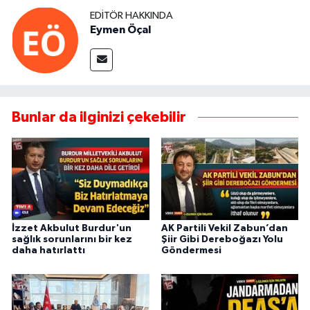
EDITÖR HAKKINDA
Eymen Öçal
Bunlar da ilginizi çekebilir
İzzet Akbulut Burdur'un
AK Partili Vekil Zabun’dan
sağlık sorunlarını bir kez
Şiir Gibi Dereboğazı Yolu
daha hatırlattı
Göndermesi