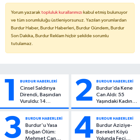
Yorum yazarak
topluluk kurallarımızı
kabul etmiş bulunuyor
ve tüm sorumluluğu üstleniyorsunuz. Yazılan yorumlardan
Burdur Haber, Burdur Haberleri, Burdur Gündem, Burdur
Son Dakika, Burdur Reklam hiçbir şekilde sorumlu
tutulamaz.
1
2
BURDUR HABERLERİ
BURDUR HABERLERİ
Cinsel Saldırıya
Burdur’da Kene
Direndi, Başından
Can Aldı: 55
Vuruldu: 14
Yaşındaki Kadın
Yaşındaki Çocuktan
Hayatını Kaybetti
Kötü Haber!
3
4
BURDUR HABERLERİ
BURDUR HABERLERİ
Burdur'u Yasa
Burdur Aziziye-
Boğan Ölüm:
Bereket Köyü
Mehmet Can
Yolunda Feci