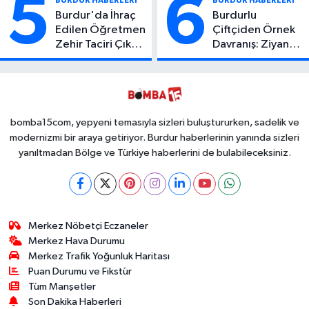
5
6
BURDUR HABERLERİ
BURDUR HABERLERİ
Burdur'da İhraç
Burdurlu
Edilen Öğretmen
Çiftçiden Örnek
Zehir Taciri Çıktı:
Davranış: Ziyan
Binlerce
Olmasın Diye
Kullanımlık Zehir
Ücretsiz Yaptı!
Ele Geçirildi!
İsteyen İstediği
Kadar
Toplayabilecek
bomba15com, yepyeni temasıyla sizleri buluştururken, sadelik ve
modernizmi bir araya getiriyor. Burdur haberlerinin yanında sizleri
yanıltmadan Bölge ve Türkiye haberlerini de bulabileceksiniz.
Merkez Nöbetçi Eczaneler
Merkez Hava Durumu
Merkez Trafik Yoğunluk Haritası
Puan Durumu ve Fikstür
Tüm Manşetler
Son Dakika Haberleri