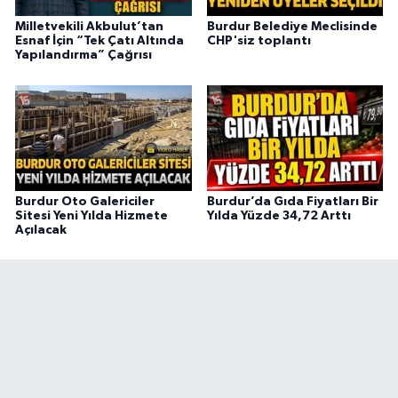
Milletvekili Akbulut’tan
Burdur Belediye Meclisinde
Esnaf İçin “Tek Çatı Altında
CHP'siz toplantı
Yapılandırma” Çağrısı
Burdur Oto Galericiler
Burdur’da Gıda Fiyatları Bir
Sitesi Yeni Yılda Hizmete
Yılda Yüzde 34,72 Arttı
Açılacak