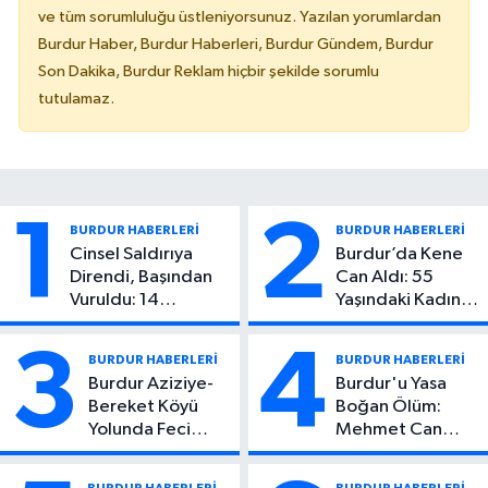
ve tüm sorumluluğu üstleniyorsunuz. Yazılan yorumlardan
Burdur Haber, Burdur Haberleri, Burdur Gündem, Burdur
Son Dakika, Burdur Reklam hiçbir şekilde sorumlu
tutulamaz.
1
2
BURDUR HABERLERİ
BURDUR HABERLERİ
Cinsel Saldırıya
Burdur’da Kene
Direndi, Başından
Can Aldı: 55
Vuruldu: 14
Yaşındaki Kadın
Yaşındaki Çocuktan
Hayatını Kaybetti
Kötü Haber!
3
4
BURDUR HABERLERİ
BURDUR HABERLERİ
Burdur Aziziye-
Burdur'u Yasa
Bereket Köyü
Boğan Ölüm:
Yolunda Feci
Mehmet Can
Kaza: 1 Ölü, 2
Atıcı Genç Yaşta
Yaralı
Yaşamını Yitirdi