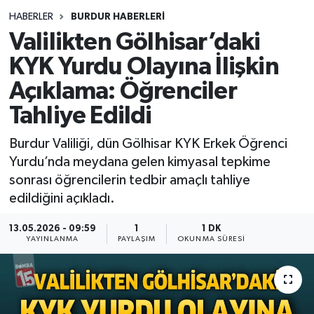
HABERLER
BURDUR HABERLERİ
Siyasetçi
Valilikten Gölhisar’daki
Spor
KYK Yurdu Olayına İlişkin
Açıklama: Öğrenciler
Tebrik
Tahliye Edildi
Türkiye
Burdur Valiliği, dün Gölhisar KYK Erkek Öğrenci
Yurdu’nda meydana gelen kimyasal tepkime
sonrası öğrencilerin tedbir amaçlı tahliye
edildiğini açıkladı.
13.05.2026 - 09:59
1
1 DK
YAYINLANMA
PAYLAŞIM
OKUNMA SÜRESI