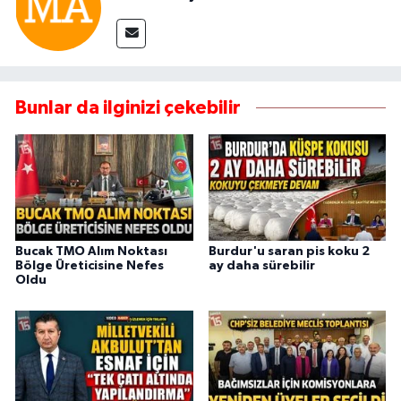
Bunlar da ilginizi çekebilir
Bucak TMO Alım Noktası
Burdur'u saran pis koku 2
Bölge Üreticisine Nefes
ay daha sürebilir
Oldu