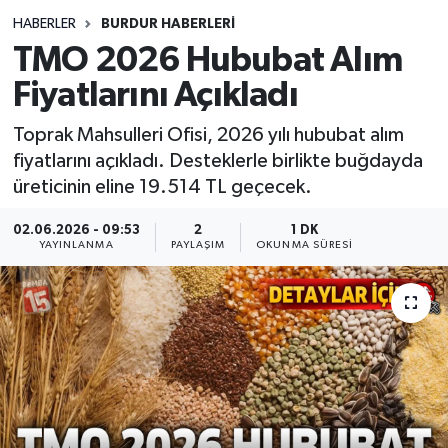
HABERLER
BURDUR HABERLERİ
Siyasetçi
TMO 2026 Hububat Alım
Spor
Fiyatlarını Açıkladı
Toprak Mahsulleri Ofisi, 2026 yılı hububat alım
Tebrik
fiyatlarını açıkladı. Desteklerle birlikte buğdayda
üreticinin eline 19.514 TL geçecek.
Türkiye
02.06.2026 - 09:53
2
1 DK
YAYINLANMA
PAYLAŞIM
OKUNMA SÜRESI