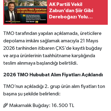
AK Partili Vekil
Zabun’dan Şiir Gibi
Dereboğazı Yolu
Göndermesi
TMO tarafından yapılan açıklamada, üreticilere
depolama imkânı sağlamak amacıyla 21 Mayıs
2026 tarihinden itibaren ÇKS’de kayıtlı buğday
ve arpa ürünlerinin taahhütname karşılığında
teslim alınmaya başlandığı belirtildi.
2026 TMO Hububat Alım Fiyatları Açıklandı
TMO’nun açıkladığı 2. grup ürün alım fiyatları ton
başına şu şekilde belirlendi:
🌾 Makarnalık Buğday: 16.500 TL