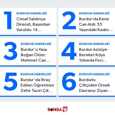
1
2
BURDUR HABERLERİ
BURDUR HABERLERİ
Cinsel Saldırıya
Burdur’da Kene
Direndi, Başından
Can Aldı: 55
Vuruldu: 14
Yaşındaki Kadın
Yaşındaki Çocuktan
Hayatını Kaybetti
Kötü Haber!
3
4
BURDUR HABERLERİ
BURDUR HABERLERİ
Burdur'u Yasa
Burdur Aziziye-
Boğan Ölüm:
Bereket Köyü
Mehmet Can
Yolunda Feci
Atıcı Genç Yaşta
Kaza: 1 Ölü, 2
Yaşamını Yitirdi
Yaralı
5
6
BURDUR HABERLERİ
BURDUR HABERLERİ
Burdur'da İhraç
Burdurlu
Edilen Öğretmen
Çiftçiden Örnek
Zehir Taciri Çıktı:
Davranış: Ziyan
Binlerce
Olmasın Diye
Kullanımlık Zehir
Ücretsiz Yaptı!
Ele Geçirildi!
İsteyen İstediği
Kadar