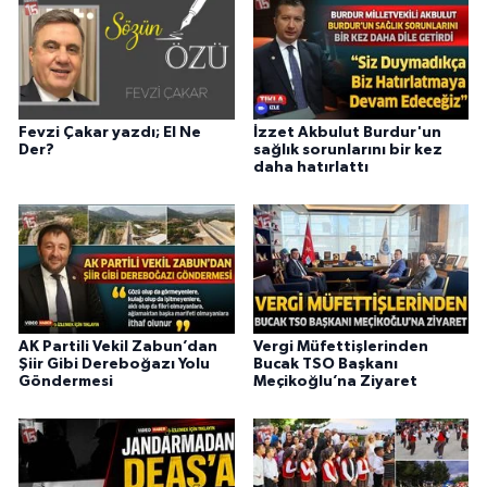
Fevzi Çakar yazdı; El Ne
İzzet Akbulut Burdur'un
Der?
sağlık sorunlarını bir kez
daha hatırlattı
AK Partili Vekil Zabun’dan
Vergi Müfettişlerinden
Şiir Gibi Dereboğazı Yolu
Bucak TSO Başkanı
Göndermesi
Meçikoğlu’na Ziyaret